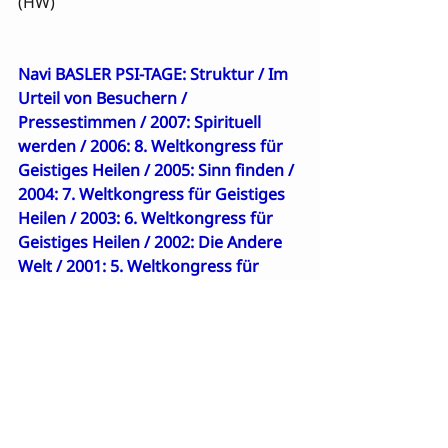
(HW)

Navi BASLER PSI-TAGE: 
Struktur
 / 
Im 
Urteil von Besuchern
 / 
Pressestimmen
 / 
2007: Spirituell 
werden
 / 
2006: 8. Weltkongress für 
Geistiges Heilen
 / 
2005: Sinn finden
 / 
2004: 7. Weltkongress für Geistiges 
Heilen
 / 
2003: 6. Weltkongress für 
Geistiges Heilen
 / 
2002: Die Andere 
Welt
 / 
2001: 5. Weltkongress für 
Geistiges Heilen
 / 
2000: 
Wiedergeburt
weiter zu “Referenten”
zurück zur Übersicht Kongress “Die 
Andere Welt”
”
Sitemap PSI-INFOS
 / 
GEISTIGES 
HEILEN
 / 
Gesamtüberblick Geistiges 