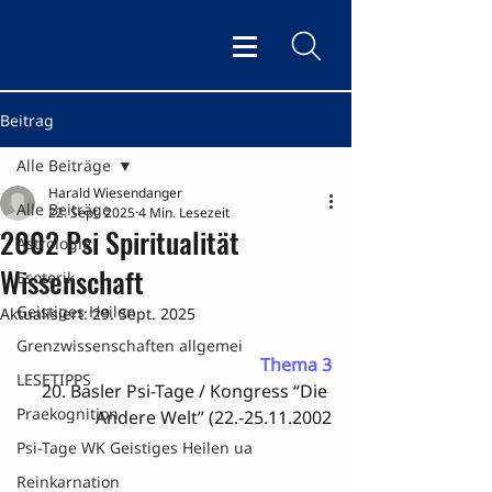
Beitrag
Alle Beiträge
Harald Wiesendanger
Alle Beiträge
22. Sept. 2025
4 Min. Lesezeit
2002 Psi Spiritualität
Astrologie
Wissenschaft
Esoterik
Geistiges Heilen
Aktualisiert:
29. Sept. 2025
Grenzwissenschaften allgemei
Thema 3
LESETIPPS
20. Basler Psi-Tage / Kongress “Die 
Praekognition
Andere Welt” (22.-25.11.2002
Psi-Tage WK Geistiges Heilen ua
Reinkarnation