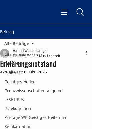
Beitrag
Alle Beiträge
Harald Wiesendanger
Alle Beiträge
22. Sept. 2025
7 Min. Lesezeit
Erklärungsnotstand
Astrologie
Aktualisiert:
6. Okt. 2025
Esoterik
Geistiges Heilen
Grenzwissenschaften allgemei
LESETIPPS
Praekognition
Psi-Tage WK Geistiges Heilen ua
Reinkarnation