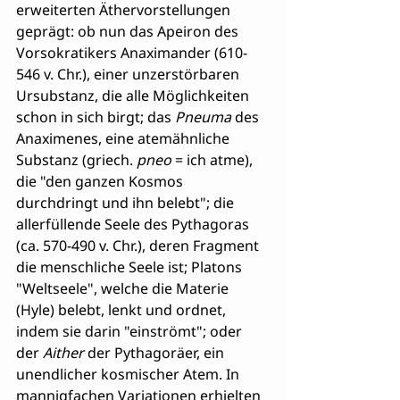
erweiterten Äthervorstellungen 
geprägt: ob nun das Apeiron des 
Vorsokratikers Anaximander (610-
546 v. Chr.), einer unzerstörbaren 
Ursubstanz, die alle Möglichkeiten 
schon in sich birgt; das 
Pneuma
 des 
Anaximenes, eine atemähnliche 
Substanz (griech. 
pneo
 = ich atme), 
die "den ganzen Kosmos 
durchdringt und ihn belebt"; die 
allerfüllende Seele des Pythagoras 
(ca. 570-490 v. Chr.), deren Fragment 
die menschliche Seele ist; Platons 
"Weltseele", welche die Materie 
(Hyle) belebt, lenkt und ordnet, 
indem sie darin "einströmt"; oder 
der 
Aither
 der Pythagoräer, ein 
unendlicher kosmischer Atem. In 
mannigfachen Variationen erhielten 