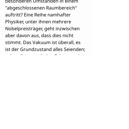
besonderen Umständen in einem 
"abgeschlossenen Raumbereich" 
auftritt? Eine Reihe namhafter 
Physiker, unter ihnen mehrere 
Nobelpreisträger, geht inzwischen 
aber davon aus, dass dies nicht 
stimmt. Das Vakuum ist überall, es 
ist der Grundzustand alles Seienden; 
seine allgegenwärtige Existenz zeigt 
sich experimentell, nämlich in 
sonderbaren Verhaltensweisen von 
Teilchen und Feldern, die nur durch 
Interaktionen mit dem Vakuum 
erklärlich sind. Für den Physik-
Nobelpreisträger Steven Weinberg 
etwa steht inzwischen außer Zweifel, 
dass sich die beobachtbaren 
Eigenschaften der Materie nicht nur 
aus der Wechselwirkung von 