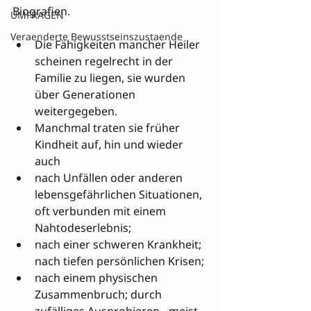
Biografien.
UMFRAGEN
Veraenderte Bewusstseinszustaende
Die Fähigkeiten mancher Heiler 
scheinen regelrecht in der 
Familie zu liegen, sie wurden 
über Generationen 
weitergegeben. 
Manchmal traten sie früher 
Kindheit auf, hin und wieder 
auch
nach Unfällen oder anderen 
lebensgefährlichen Situationen, 
oft verbunden mit einem 
Nahtodeserlebnis; 
nach einer schweren Krankheit; 
nach tiefen persönlichen Krisen; 
nach einem physischen 
Zusammenbruch; durch 