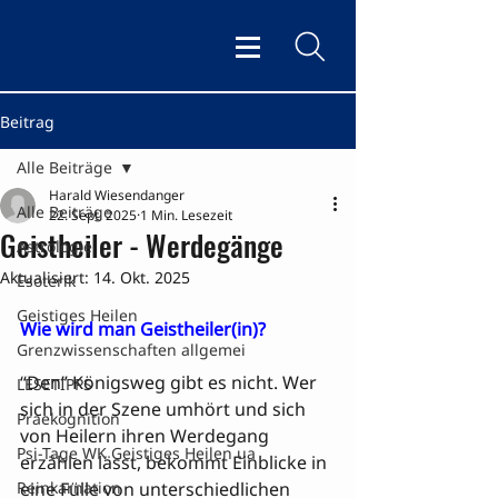
Beitrag
Alle Beiträge
Harald Wiesendanger
Alle Beiträge
22. Sept. 2025
1 Min. Lesezeit
Geistheiler - Werdegänge
Astrologie
Aktualisiert:
14. Okt. 2025
Esoterik
Geistiges Heilen
Wie wird man Geistheiler(in)? 
Grenzwissenschaften allgemei
“Den” Königsweg gibt es nicht. Wer 
LESETIPPS
sich in der Szene umhört und sich 
Praekognition
von Heilern ihren Werdegang 
Psi-Tage WK Geistiges Heilen ua
erzählen lässt, bekommt Einblicke in 
Reinkarnation
eine Fülle von unterschiedlichen 