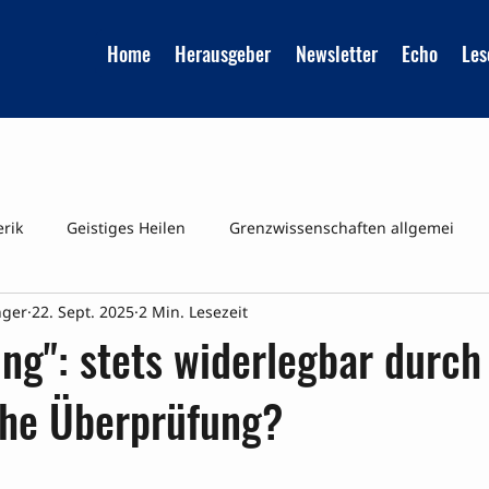
Home
Herausgeber
Newsletter
Echo
Les
erik
Geistiges Heilen
Grenzwissenschaften allgemei
nger
22. Sept. 2025
2 Min. Lesezeit
Reinkarnation
UMFRAGEN
Veraenderte Bewusstsei
ung": stets widerlegbar durch
che Überprüfung?