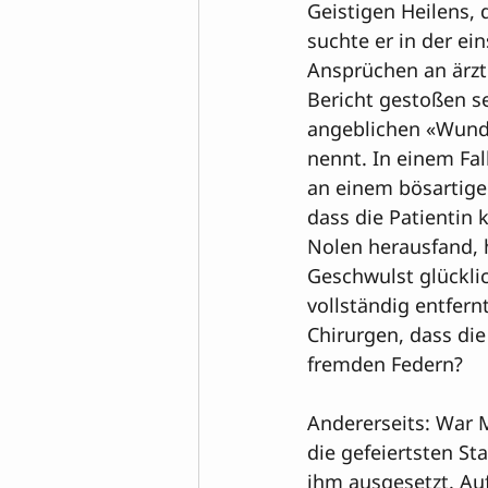
Geistigen Heilens, 
suchte er in der ei
Ansprüchen an ärztl
Bericht gestoßen se
angeblichen «Wunde
nennt. In einem Fal
an einem bösartigen
dass die Patientin
Nolen herausfand, h
Geschwulst glücklic
vollständig entfern
Chirurgen, dass die
fremden Federn?

Andererseits: War M
die gefeiertsten St
ihm ausgesetzt. Au