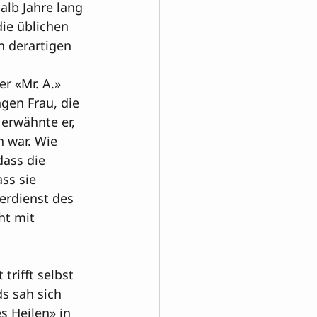
alb Jahre lang 
ie üblichen 
n derartigen 
r «Mr. A.» 
gen Frau, die 
 erwähnte er, 
 war. Wie 
dass die 
s sie 

erdienst des 
ht mit 
trifft selbst 
s sah sich 
 Heilen» in 