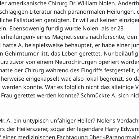
der amerikanische Chirurg Dr. William Nolen. Anderth
nschlägigen Literatur nach paranormalen Heilungen, d
iche Fallstudien genügten. Er will auf keinen einzige
in. Ebensowenig fündig wurde Nolen, als er 23 

rheilungen» eines Magnetiseurs nachforschte, den e
l hatte A. beispielsweise behauptet, er habe einer jun
 Gehirntumor litt, das Leben gerettet. Nur beiläufig
 kurz zuvor von einem Neurochirurgen operiert worden
atte der Chirurg während des Eingriffs festgestellt, 
herweise eingekapselt war, also lokal begrenzt, so das
t werden konnte. War es folglich nicht das alleinige V
 Frau gerettet werden konnte? Schmückte A. sich nic
r. A. ein untypisch unfähiger Heiler? Nolens Verdacht 
ars der Heilerszene; sogar der legendäre Harry Edward
f einer medizinischen Fachtagung über «Paranormales