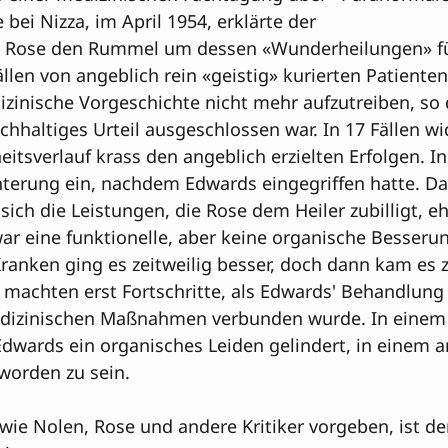
bei Nizza, im April 1954, erklärte der 

 L. Rose den Rummel um dessen «Wunderheilungen» fü
ällen von angeblich rein «geistig» kurierten Patienten
izinische Vorgeschichte nicht mehr aufzutreiben, so 
ichhaltiges Urteil ausgeschlossen war. In 17 Fällen w
eitsverlauf krass den angeblich erzielten Erfolgen. In
hterung ein, nachdem Edwards eingegriffen hatte. Dar
h die Leistungen, die Rose dem Heiler zubilligt, ehe
war eine funktionelle, aber keine organische Besseru
 Kranken ging es zeitweilig besser, doch dann kam es z
 machten erst Fortschritte, als Edwards' Behandlung
izinischen Maßnahmen verbunden wurde. In einem e
Edwards ein organisches Leiden gelindert, in einem an
worden zu sein.

wie Nolen, Rose und andere Kritiker vorgeben, ist de