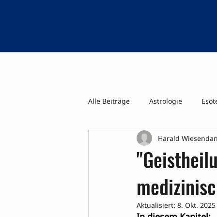
Alle Beiträge
Astrologie
Esot
Harald Wiesenda
Psi-Tage WK Geistiges Heilen ua
"Geistheil
medizinis
Aktualisiert:
8. Okt. 2025
In diesem Kapitel: