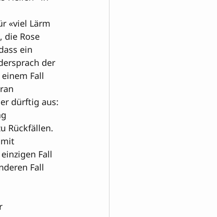
r «viel Lärm 
, die Rose 
dass ein 
idersprach der 
 einem Fall 
an 

r dürftig aus: 
ng 
u Rückfällen. 
 mit 
inzigen Fall 
deren Fall 

r 