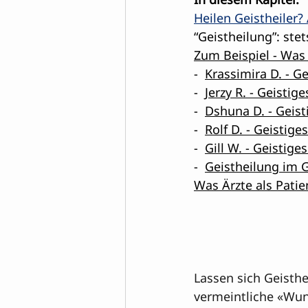
Heilen Geistheiler
“Geistheilung”: st
Zum Beispiel - Was 
-  
Krassimira D. - G
-  
Jerzy R. - Geistig
-  
Dshuna D. - Geist
-  
Rolf D. - Geistige
-  
Gill W. - Geistig
-  
Geistheilung im 
Was Ärzte als Patie
Lassen sich Geisthe
vermeintliche «Wund