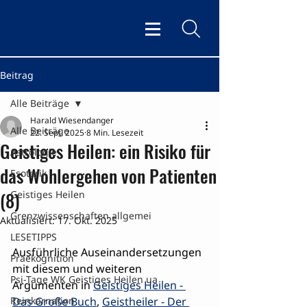
Beitrag
Alle Beiträge
Harald Wiesendanger
Alle Beiträge
22. Sept. 2025
8 Min. Lesezeit
Geistiges Heilen: ein Risiko für
Astrologie
das Wohlergehen von Patienten
Esoterik
(8)
Geistiges Heilen
Grenzwissenschaften allgemei
Aktualisiert:
17. Okt. 2025
LESETIPPS
Ausführliche Auseinandersetzungen 
Praekognition
mit diesem und weiteren 
Psi-Tage WK Geistiges Heilen ua
Argumenten in 
Geistiges Heilen - 
Reinkarnation
Das Große Buch
, 
Geistheiler - Der 