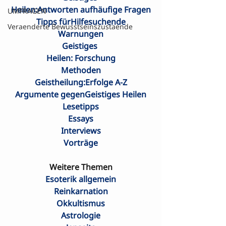
Heilen:Antworten aufhäufige Fragen
UMFRAGEN
Tipps fürHilfesuchende
Veraenderte Bewusstseinszustaende
Warnungen
Geistiges 

Heilen: Forschung
Methoden
Geistheilung:Erfolge A-Z
Argumente gegenGeistiges Heilen
Lesetipps
Essays
Interviews
Vorträge
Weitere Themen
Esoterik allgemein
Reinkarnation
Okkultismus
Astrologie