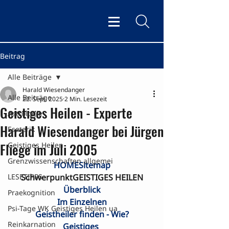
Beitrag
Alle Beiträge
Harald Wiesendanger
Alle Beiträge
22. Sept. 2025
2 Min. Lesezeit
Geistiges Heilen - Experte
Astrologie
Harald Wiesendanger bei Jürgen
Esoterik
Fliege im Juli 2005
Geistiges Heilen
Grenzwissenschaften allgemei
HOME
Sitemap
LESETIPPS
SchwerpunktGEISTIGES HEILEN
Überblick
Praekognition
Im Einzelnen
Psi-Tage WK Geistiges Heilen ua
Geistheiler finden - Wie?
Reinkarnation
Geistiges 
