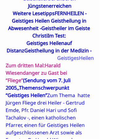
Jüngstenerreichen
Weitere Lesetipps
FERNHEILEN -
Geistiges Heilen Geistheilung in 
Abwesenheit
 -
Geistheiler im Geiste 
Christi
Im Test: 

Geistiges Heilenauf 
Distanz
Geistheilung in der Medizin - 
GeistigesHeilen
Zum dritten Mal:
Harald 
Wiesendanger zu Gast bei 
“Fliege”
(Sendung vom 7. Juli 
2005,,Themenschwerpunkt 
“Geistiges Heilen”
Zum Thema 
 hatte 
Jürgen Fliege drei Heiler - Gertrud 
Emde, Pfr. Daniel Hari und Sofi 
Tachalov -, einen katholischen 
Pfarrer, einen für Geistiges Heilen 
aufgeschlossenen Arzt sowie als 