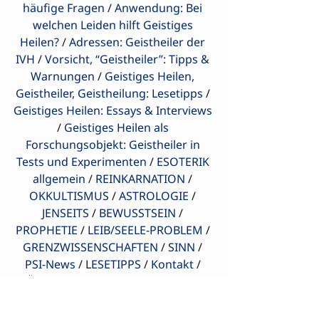
häufige Fragen
 / 
Anwendung: Bei 
welchen Leiden hilft Geistiges 
Heilen?
 / 
Adressen: Geistheiler der 
IVH
 / 
Vorsicht, “Geistheiler”: Tipps & 
Warnungen
 / 
Geistiges Heilen, 
Geistheiler, Geistheilung: Lesetipps
 / 
Geistiges Heilen: Essays & Interviews
/ 
Geistiges Heilen als 
Forschungsobjekt: Geistheiler in 
Tests und Experimenten
 / 
ESOTERIK 
allgemein
 / 
REINKARNATION
 / 
OKKULTISMUS
 / 
ASTROLOGIE
 / 
JENSEITS
 / 
BEWUSSTSEIN
 / 
PROPHETIE
 / 
LEIB/SEELE-PROBLEM
 / 
GRENZWISSENSCHAFTEN
 / 
SINN
 / 
PSI-News
 / L
ESETIPPS
 / 
Kontakt
 / 
Über den Herausgeber
 / 
ECHO
 / 
BESTELLUNG
Geistiges Heilen