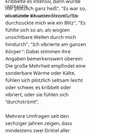
kribbelte es intensiv, dann wurde 
UMFRAGEN
mir plötzlich ganz heiß", "Es war so, 
als stünde ich unter Strom", "Es 
Veraenderte Bewusstseinszustaende
durchzuckte mich wie ein Blitz", "Es 
fühlte sich so an, als wogten 
unsichtbare Wellen durch mich 
hindurch", "Ich vibrierte am ganzen 
Körper": Dabei stimmen ihre 
Angaben bemerkenswert überein: 
Die große Mehrheit empfindet eine 
sonderbare Wärme oder Kälte, 
fühlen sich plötzlich seltsam leicht 
oder schwer, es kribbelt oder 
vibriert, oder sie fühlen sich 
“durchströmt”.
Mehrere Umfragen seit den 
sechziger Jahren zeigen, dass 
mindestens zwei Drittel aller 