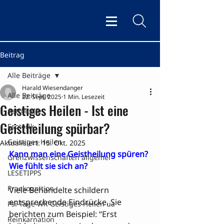
Beitrag
Alle Beiträge
Harald Wiesendanger
Alle Beiträge
22. Sept. 2025
1 Min. Lesezeit
Geistiges Heilen - Ist eine
Astrologie
Geistheilung spürbar?
Esoterik
Geistiges Heilen
Aktualisiert:
15. Okt. 2025
Kann man eine Geistheilung spüren? 
Grenzwissenschaften allgemei
Wie fühlt sie sich an?
LESETIPPS
Praekognition
Viele Behandelte schildern 
entsprechende Eindrücke. Sie 
Psi-Tage WK Geistiges Heilen ua
berichten zum Beispiel: “Erst 
Reinkarnation