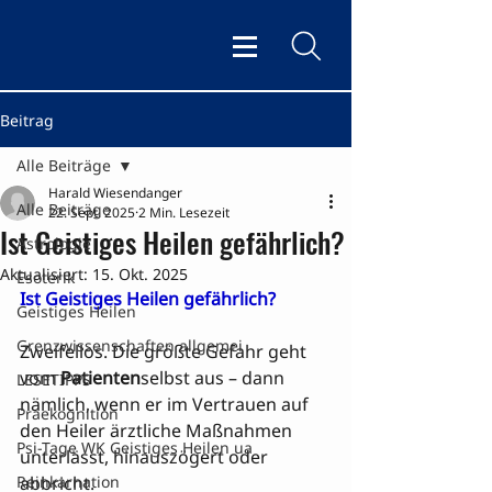
Beitrag
Alle Beiträge
Harald Wiesendanger
Alle Beiträge
22. Sept. 2025
2 Min. Lesezeit
Ist Geistiges Heilen gefährlich?
Astrologie
Aktualisiert:
15. Okt. 2025
Esoterik
Ist Geistiges Heilen gefährlich?
Geistiges Heilen
Grenzwissenschaften allgemei
Zweifellos. Die größte Gefahr geht 
vom 
Patienten
selbst aus – dann 
LESETIPPS
nämlich, wenn er im Vertrauen auf 
Praekognition
den Heiler ärztliche Maßnahmen 
Psi-Tage WK Geistiges Heilen ua
unterlässt, hinauszögert oder 
Reinkarnation
abbricht.