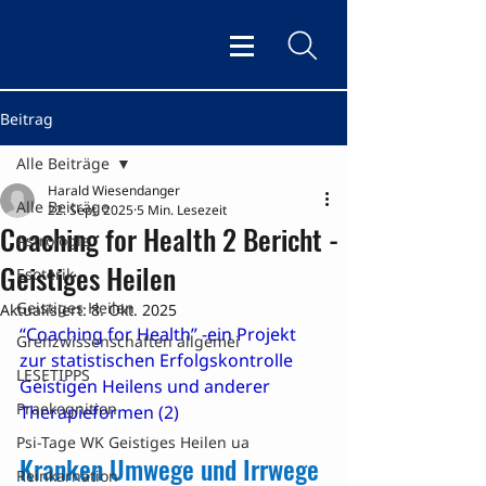
Beitrag
Alle Beiträge
Harald Wiesendanger
Alle Beiträge
22. Sept. 2025
5 Min. Lesezeit
Coaching for Health 2 Bericht -
Astrologie
Geistiges Heilen
Esoterik
Geistiges Heilen
Aktualisiert:
8. Okt. 2025
“Coaching for Health” -ein Projekt 
Grenzwissenschaften allgemei
zur statistischen Erfolgskontrolle 
LESETIPPS
Geistigen Heilens und anderer 
Praekognition
Therapieformen (2)
Psi-Tage WK Geistiges Heilen ua
Kranken Umwege und Irrwege 
Reinkarnation