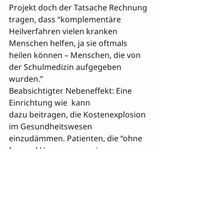
Projekt doch der Tatsache Rechnung 
tragen, dass “komplementäre 
Heilverfahren vielen kranken 
Menschen helfen, ja sie oftmals 
heilen können – Menschen, die von 
der Schulmedizin aufgegeben 
wurden.”
Beabsichtigter Nebeneffekt: Eine 
Einrichtung wie 
 kann 

dazu beitragen, die Kostenexplosion 
im Gesundheitswesen 
einzudämmen. Patienten, die “ohne 
Irr- und Umwege von einem 
erfolglosen Therapeuten zum 
nächsten” (Schaub) ans Ziel 
kommen, ersparen nicht nur sich 
selbst einen unnötig langen 
Leidensweg, sondern auch ihren 
Krankenkassen eine Menge Geld.