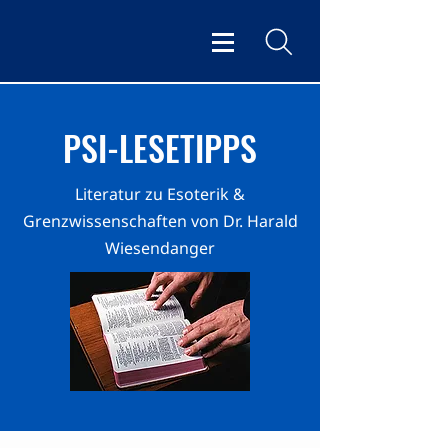
PSI-LESETIPPS
Literatur zu Esoterik &
Grenzwissenschaften von Dr. Harald
Wiesendanger