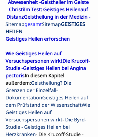
Abwesenheit
 -
Geistheiler im Geiste 
Christi
Im Test: Geistiges Heilenauf 
Distanz
Geistheilung in der Medizin - 
Sitemap
gesamt
Sitemap
GEISTIGES 
HEILEN
Geistiges Heilen erforschen
Wie Geistiges Heilen auf 
Versuchspersonen wirkt
Die Krucoff-
Studie -Geistiges Heilen bei Angina 
pectoris
In diesem Kapitel 
außerdem:
Geistheilung? Die 
Grenzen der Einzelfall-
Dokumentation
Geistiges Heilen auf 
dem Prüfstand der Wissenschaft
Wie 
Geistiges Heilen auf 
Versuchspersonen wirkt
- 
Die Byrd-
Studie - Geistiges Heilen bei 
Herzkranken
- Die Krucoff-Studie - 