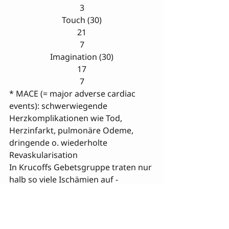
3
Touch (30)
21
7
Imagination (30)
17
7
* 
MACE (= major adverse cardiac 
events): schwerwiegende 

Herzkomplikationen wie Tod, 
Herzinfarkt, pulmonäre Odeme, 
dringende o. wiederholte 
Revaskularisation
In Krucoffs Gebetsgruppe traten nur 
halb so viele Ischämien auf - 
"Blutleere" in Organteilen, infolge 

verminderter Blutzufuhr - wie bei 
ärztlicher Standardtherapie. Bei 
sieben der 30 rein schulmedizinisch 