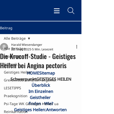
Beitrag
Alle Beiträge
Harald Wiesendanger
Alle Beiträge
22. Sept. 2025
5 Min. Lesezeit
Die Krucoff-Studie - Geistiges
Astrologie
Heilen bei Angina pectoris
Esoterik
Geistiges Heilen
HOME
Sitemap
SchwerpunktGEISTIGES HEILEN
Grenzwissenschaften allgemei
Überblick
LESETIPPS
Im Einzelnen
Praekognition
Geistheiler 

finden - Wie?
Psi-Tage WK Geistiges Heilen ua
Geistiges Heilen:Antworten 
Reinkarnation