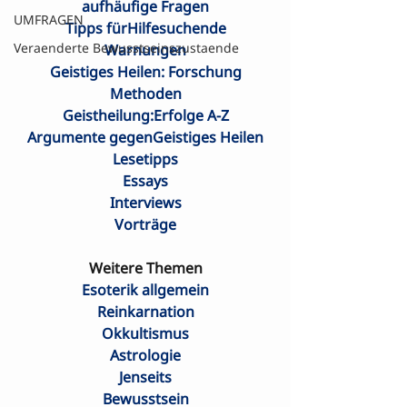
aufhäufige Fragen
UMFRAGEN
Tipps fürHilfesuchende
Veraenderte Bewusstseinszustaende
Warnungen
Geistiges Heilen: Forschung
Methoden
Geistheilung:Erfolge A-Z
Argumente gegenGeistiges Heilen
Lesetipps
Essays
Interviews
Vorträge
Weitere Themen
Esoterik allgemein
Reinkarnation
Okkultismus
Astrologie
Jenseits
Bewusstsein