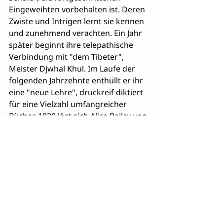
Eingeweihten vorbehalten ist. Deren 
Zwiste und Intrigen lernt sie kennen 
und zunehmend verachten. Ein Jahr 
später beginnt ihre telepathische 
Verbindung mit "dem Tibeter", 
Meister Djwhal Khul. Im Laufe der 
folgenden Jahrzehnte enthüllt er ihr 
eine "neue Lehre", druckreif diktiert 
für eine Vielzahl umfangreicher 
Bücher. 1920 löst sich Alice Bailey von 
der Adyar-TG und gründet die 
Theosophical Association
, die sie 
bald darauf in "Arkanschule" 
umbenennt (von lat. 
arcanum
: 
verschlossen, geheim; Alchemisten 
bezeichneten damit den Stein der 
Weisen, auch die geheimen 
Allheilmittel). Hauptthema ihrer 