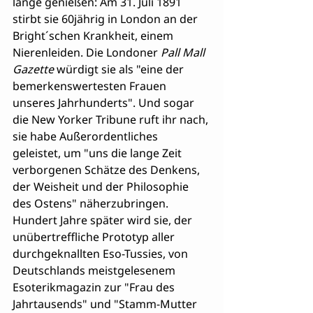
lange genießen: Am 31. Juli 1891 
stirbt sie 60jährig in London an der 
Bright´schen Krankheit, einem 
Nierenleiden. Die Londoner 
Pall Mall 
Gazette
 würdigt sie als "eine der 
bemerkenswertesten Frauen 
unseres Jahrhunderts". Und sogar 
die New Yorker Tribune ruft ihr nach, 
sie habe Außerordentliches 
geleistet, um "uns die lange Zeit 
verborgenen Schätze des Denkens, 
der Weisheit und der Philosophie 
des Ostens" näherzubringen. 
Hundert Jahre später wird sie, der 
unübertreffliche Prototyp aller 
durchgeknallten Eso-Tussies, von 
Deutschlands meistgelesenem 
Esoterikmagazin zur "Frau des 
Jahrtausends" und "Stamm-Mutter 