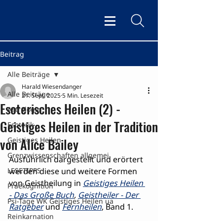
Beitrag
Alle Beiträge
Harald Wiesendanger
Alle Beiträge
21. Sept. 2025
5 Min. Lesezeit
Esoterisches Heilen (2) -
Astrologie
Geistiges Heilen in der Tradition
Esoterik
von Alice Bailey
Geistiges Heilen
Grenzwissenschaften allgemei
Ausführlich dargestellt und erörtert 
LESETIPPS
werden diese und weitere Formen 
von Geistheilung in 
Geistiges Heilen 
Praekognition
- Das Große Buch
, 
Geistheiler - Der 
Psi-Tage WK Geistiges Heilen ua
Ratgeber
 und 
Fernheilen
, Band 1.
Reinkarnation