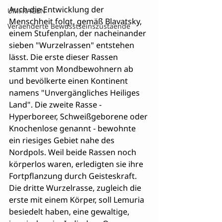
Auch die Entwicklung der 
UMFRAGEN
Menschheit folgt, gemäß Blavatsky, 
Veraenderte Bewusstseinszustaende
einem Stufenplan, der nacheinander 
sieben "Wurzelrassen" entstehen 
lässt. Die erste dieser Rassen 
stammt von Mondbewohnern ab 
und bevölkerte einen Kontinent 
namens "Unvergängliches Heiliges 
Land". Die zweite Rasse - 
Hyperboreer, Schweißgeborene oder 
Knochenlose genannt - bewohnte 
ein riesiges Gebiet nahe des 
Nordpols. Weil beide Rassen noch 
körperlos waren, erledigten sie ihre 
Fortpflanzung durch Geisteskraft. 
Die dritte Wurzelrasse, zugleich die 
erste mit einem Körper, soll Lemuria 
besiedelt haben, eine gewaltige, 