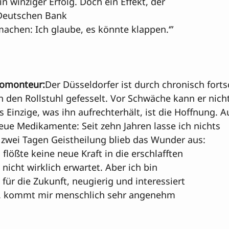
in winziger Erfolg. Doch ein Effekt, der 
Deutschen Bank 

achen: Ich glaube, es könnte klappen.‘” 
afomonteur:
Der Düsseldorfer ist durch chronisch forts
n den Rollstuhl gefesselt. Vor Schwäche kann er nich
s Einzige, was ihn aufrechterhält, ist die Hoffnung. A
ue Medikamente: Seit zehn Jahren lasse ich nichts 
 zwei Tagen Geistheilung blieb das Wunder aus: 
 flößte keine neue Kraft in die erschlafften 
 nicht wirklich erwartet. Aber ich bin 
 für die Zukunft, neugierig und interessiert 
 D. kommt mir menschlich sehr angenehm 