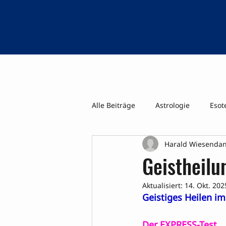
Alle Beiträge
Astrologie
Esot
Harald Wiesenda
Psi-Tage WK Geistiges Heilen ua
Geistheilu
Aktualisiert:
14. Okt. 202
Geistiges Heilen im
Der EXPRESS-Test