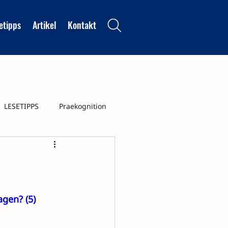
etipps
Artikel
Kontakt
LESETIPPS
Praekognition
nszustaende
agen? (5)