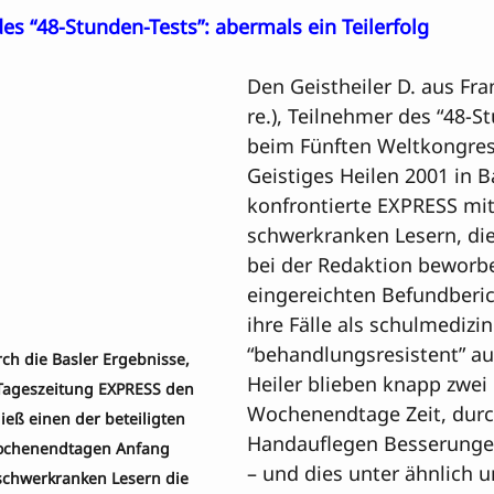
s “48-Stunden-Tests”: abermals ein Teilerfolg
Den Geistheiler D. aus Fra
re.), Teilnehmer des “48-S
beim Fünften Weltkongres
Geistiges Heilen 2001 in Ba
konfrontierte EXPRESS mit
schwerkranken Lesern, die
bei der Redaktion beworbe
eingereichten Befundberic
ihre Fälle als schulmedizin
“behandlungsresistent” au
h die Basler Ergebnisse, 
Heiler blieben knapp zwei 
 Tageszeitung EXPRESS den 
Wochenendtage Zeit, durc
ließ einen der beteiligten 
Handauflegen Besserungen
 Wochenendtagen Anfang 
– und dies unter ähnlich 
chwerkranken Lesern die 