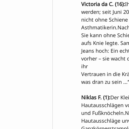
Victoria da C. (16):
I
werden; seit Juni 20
nicht ohne Schiene 
Asthmatikerin.Nach 
Sie kann ohne Schi
aufs Knie legte. Sa
Jeans hoch: Ein ec
vorher – sie wacht
ihr 
Vertrauen in die Krä
was dran zu sein ...‘”
Niklas F. (1):
Der Kle
Hautausschlägen v
und Fußknöcheln.Na
Hautausschläge unv
Ganzkörperstrampler