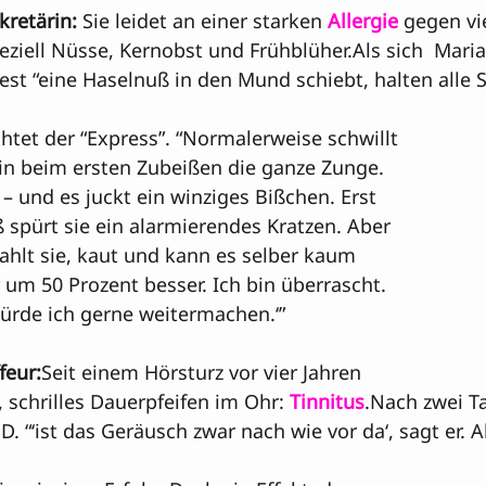
kretärin: 
Sie leidet an einer starken 
Allergie
 gegen vi
ziell Nüsse, Kernobst und Frühblüher.Als sich  Maria
est “eine Haselnuß in den Mund schiebt, halten alle 
htet der “Express”. “Normalerweise schwillt 
rin beim ersten Zubeißen die ganze Zunge. 
 – und es juckt ein winziges Bißchen. Erst 
 spürt sie ein alarmierendes Kratzen. Aber 
trahlt sie, kaut und kann es selber kaum 
er um 50 Prozent besser. Ich bin überrascht. 
ürde ich gerne weitermachen.‘”
feur:
Seit einem Hörsturz vor vier Jahren 
, schrilles Dauerpfeifen im Ohr: 
Tinnitus
.Nach zwei T
. “‘ist das Geräusch zwar nach wie vor da‘, sagt er. A