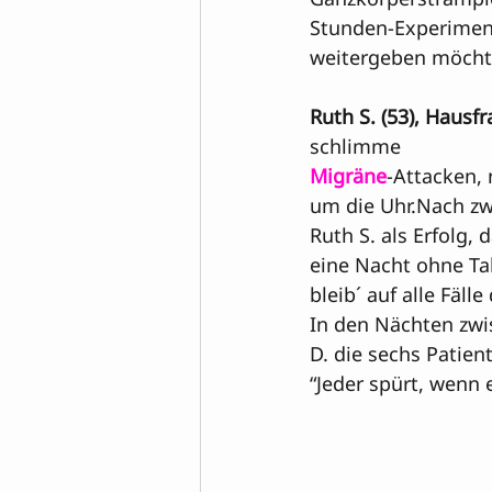
Stunden-Experiment 
weitergeben möchte.
Ruth S. (53), Hausfr
Migräne
-Attacken,
um die Uhr.Nach zw
Ruth S. als Erfolg, 
eine Nacht ohne Tab
bleib´ auf alle Fälle 
In den Nächten zwi
D. die sechs Patien
“Jeder spürt, wenn er