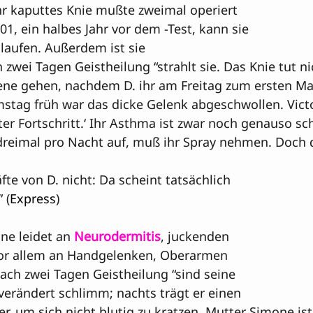
hr kaputtes Knie mußte zweimal operiert 
01, ein halbes Jahr vor dem -Test, kann sie 
laufen. Außerdem ist sie 
zwei Tagen Geistheilung “strahlt sie. Das Knie tut n
ene gehen, nachdem D. ihr am Freitag zum ersten Ma
mstag früh war das dicke Gelenk abgeschwollen. Victor
hter Fortschritt.‘ Ihr Asthma ist zwar noch genauso s
 dreimal pro Nacht auf, muß ihr Spray nehmen. Doch 
fte von D. nicht: Da scheint tatsächlich 
 (
Express
)
ine leidet an 
Neurodermitis
, juckenden 
or allem an Handgelenken, Oberarmen 
ch zwei Tagen Geistheilung “sind seine 
erändert schlimm; nachts trägt er einen 
, um sich nicht blutig zu kratzen. Mutter Simone is