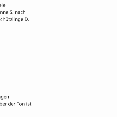
ele 
nne S. nach 
Schützlinge D.
agen 
ber der Ton ist 