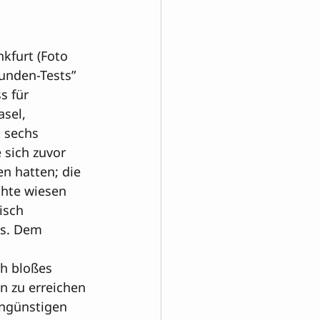
nkfurt (Foto 
tunden-Tests” 
s für 
sel, 
 sechs 
 sich zuvor 
n hatten; die 
hte wiesen 
isch 
s. Dem 

h bloßes 
 zu erreichen 
ungünstigen 