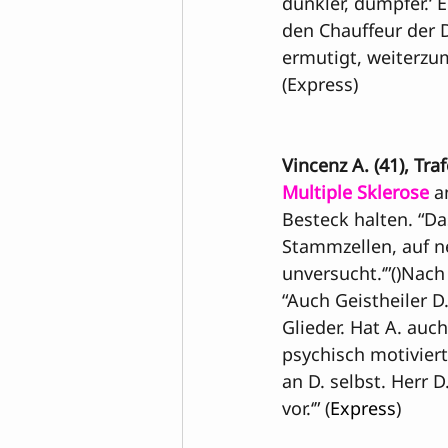
dunkler, dumpfer.‘ E
den Chauffeur der 
ermutigt, weiterzum
(Express)
Vincenz A. (41), Tr
Multiple Sklerose
 a
Besteck halten. “Da
Stammzellen, auf ne
unversucht.‘”()Nach
“Auch Geistheiler D.
Glieder. Hat A. auch
psychisch motiviert
an D. selbst. Herr
vor.‘” (
Express
)