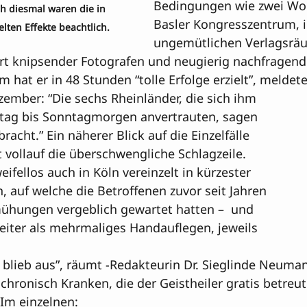
Bedingungen wie zwei Wo
h diesmal waren die in 
Basler Kongresszentrum, i
elten Effekte beachtlich.
ungemütlichen Verlagsräu
t knipsender Fotografen und neugierig nachfragend
 hat er in 48 Stunden “tolle Erfolge erzielt”, meldete
ember: “Die sechs Rheinländer, die sich ihm 
tag bis Sonntagmorgen anvertrauten, sagen 
bracht.” Ein näherer Blick auf die Einzelfälle 
t vollauf die überschwengliche Schlagzeile. 
fellos auch in Köln vereinzelt in kürzester 
n, auf welche die Betroffenen zuvor seit Jahren 
mühungen vergeblich gewartet hatten –  und 
eiter als mehrmaliges Handauflegen, jeweils 
blieb aus”, räumt 
-Redakteurin Dr. Sieglinde Neuman
 chronisch Kranken, die der Geistheiler gratis betreut
 Im einzelnen: