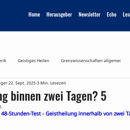
Home
Herausgeber
Newsletter
Echo
Les
erik
Geistiges Heilen
Grenzwissenschaften allgemei
nger
22. Sept. 2025
3 Min. Lesezeit
Reinkarnation
UMFRAGEN
Veraenderte Bewusstsei
ng binnen zwei Tagen? 5
5
 48-Stunden-Test - Geistheilung innerhalb von zwei T