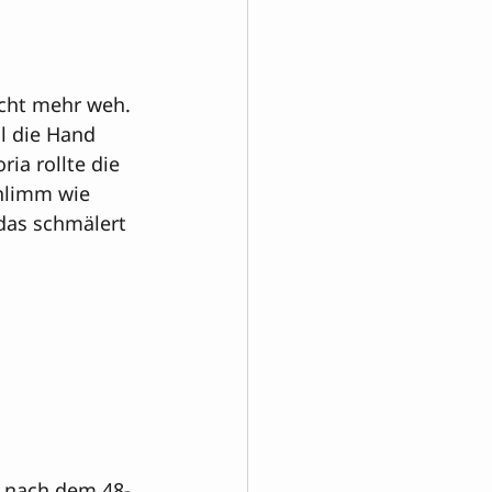
icht mehr weh. 
l die Hand 
ia rollte die 
chlimm wie 
das schmälert 
t nach dem 48-