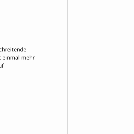
chreitende 
t einmal mehr 
uf 