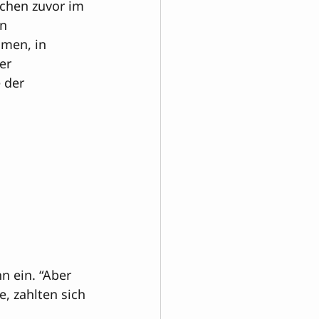
chen zuvor im 
n 
men, in 
er 
 der 
n ein. “Aber 
e, zahlten sich 