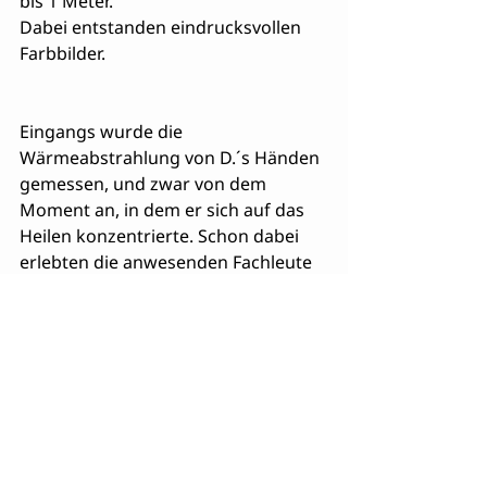
bis 1 Meter.
Dabei entstanden eindrucksvollen 
Farbbilder.
Eingangs wurde die 
Wärmeabstrahlung von D.´s Händen 
gemessen, und zwar von dem 
Moment an, in dem er sich auf das 
Heilen konzentrierte. Schon dabei 
erlebten die anwesenden Fachleute 
eine erste Überraschung: In seinen 
Handinnenflächen stieg die 
gemessene Wärme sprunghaft auf 
ungewöhnlich hohe Werte an, 
sobald er zu heilen beabsichtigte.
Franz S., Memmingen
Geistiges Heilen