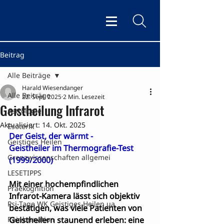
Beitrag
Alle Beiträge
Harald Wiesendanger
Alle Beiträge
22. Sept. 2025
2 Min. Lesezeit
Geistheilung Infrarot
Astrologie
Aktualisiert:
14. Okt. 2025
Esoterik
Der Geist, der wärmt -
Geistiges Heilen
Geistheiler im Thermografie-Test 
Grenzwissenschaften allgemei
(1999/2000)
LESETIPPS
Mit einer hochempfindlichen 
Praekognition
Infrarot-Kamera lässt sich objektiv 
Psi-Tage WK Geistiges Heilen ua
bestätigen, was viele Patienten von 
Reinkarnation
Geistheilern staunend erleben: eine 