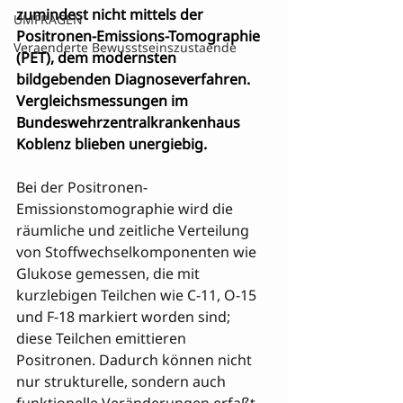
zumindest nicht mittels der 
UMFRAGEN
Positronen-Emissions-Tomographie 
Veraenderte Bewusstseinszustaende
(PET), dem modernsten 
bildgebenden Diagnoseverfahren. 
Vergleichsmessungen im 
Bundeswehrzentralkrankenhaus 
Koblenz blieben unergiebig.
Bei der Positronen-
Emissionstomographie wird die 
räumliche und zeitliche Verteilung 
von Stoffwechselkomponenten wie 
Glukose gemessen, die mit 
kurzlebigen Teilchen wie C-11, O-15 
und F-18 markiert worden sind; 
diese Teilchen emittieren 
Positronen. Dadurch können nicht 
nur strukturelle, sondern auch 