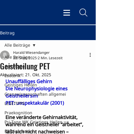
Beitrag
Alle Beiträge
Harald Wiesendanger
Alle Beiträge
22. Sept. 2025
2 Min. Lesezeit
Geistheilung PET
Astrologie
Aktualisiert:
21. Okt. 2025
Esoterik
Unauffälliges Gehirn
Geistiges Heilen
Die Neurophysiologie eines 
Grenzwissenschaften allgemei
Geistheilersim 

PET: unspektakulär (2001)
LESETIPPS
Praekognition
Eine veränderte Gehirnaktivität, 
Psi-Tage WK Geistiges Heilen ua
während ein Geistheiler “arbeitet”, 
Reinkarnation
läßt sich nicht nachweisen – 