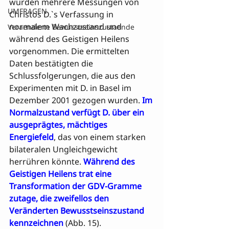
wurden mehrere Messungen von 
UMFRAGEN
Christos D.`s Verfassung in 
normalem Wachzustand und 
Veraenderte Bewusstseinszustaende
während des Geistigen Heilens 
vorgenommen. Die ermittelten 
Daten bestätigten die 
Schlussfolgerungen, die aus den 
Experimenten mit D. in Basel im 
Dezember 2001 gezogen wurden. 
Im 
Normalzustand verfügt D. über ein 
ausgeprägtes, mächtiges 
Energiefeld
, das von einem starken 
bilateralen Ungleichgewicht 
herrühren könnte. 
Während des 
Geistigen Heilens trat eine 
Transformation der GDV-Gramme 
zutage, die zweifellos den 
Veränderten Bewusstseinszustand 
kennzeichnen
 (Abb. 15). 