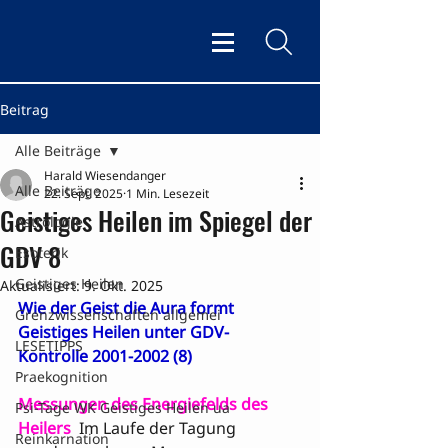
Beitrag
Alle Beiträge
Harald Wiesendanger
Alle Beiträge
22. Sept. 2025
1 Min. Lesezeit
Geistiges Heilen im Spiegel der
Astrologie
GDV 8
Esoterik
Geistiges Heilen
Aktualisiert:
9. Okt. 2025
Wie der Geist die Aura formt
Grenzwissenschaften allgemei
Geistiges Heilen unter GDV-
LESETIPPS
Kontrolle 2001-2002 (8)
Praekognition
Messungen des Energiefelds des 
Psi-Tage WK Geistiges Heilen ua
Heilers
  Im Laufe der Tagung 
Reinkarnation