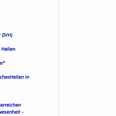
 (IVH)
 Heilen
er”
chesHeilen in 
nerreichen
wesenheit
 -