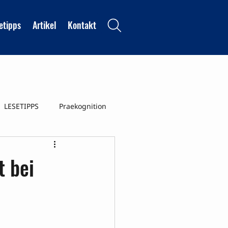
etipps
Artikel
Kontakt
LESETIPPS
Praekognition
nszustaende
t bei