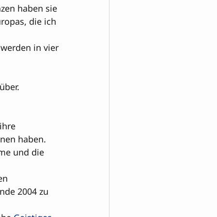
zen haben sie 
ropas, die ich 
werden in vier 
ber.

hre 

hnen haben. 
ame und die 
en 
Ende 2004 zu 