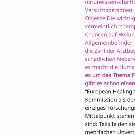
naturwissenschaftli
Versuchspersonen, a
Objekte.Die wichtig
vermeintlich “thera
Chancen auf Heilung
Allgemeinbefinden u
die Zahl der Arztb
schädlichen Nebenw
es macht die Huma
es um das Thema Fer
gibt es schon einen
“European Healing S
Kommission als derz
einziges Forschungs
Mittelpunkt stehen 
sind: Teils leiden 
mehrfachen Unvertr