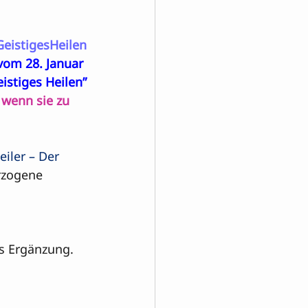
GeistigesHeilen
om 28. Januar 
stiges Heilen”
 wenn sie zu 
eiler – Der 
rzogene 
ls Ergänzung.
