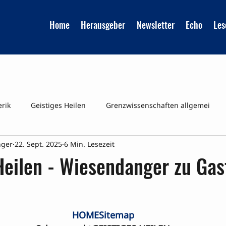
Home
Herausgeber
Newsletter
Echo
Les
erik
Geistiges Heilen
Grenzwissenschaften allgemei
nger
22. Sept. 2025
6 Min. Lesezeit
Reinkarnation
UMFRAGEN
Veraenderte Bewusstsei
Heilen - Wiesendanger zu Gas
HOME
Sitemap