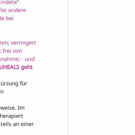
indete” 
lei andere 
e bei 
en; verringert 
frei von 
ßnahme;-  und 
EUHEALS geht 
kürzung für 
n 
rweise. Im 
herapiert 
eils an einer 
 