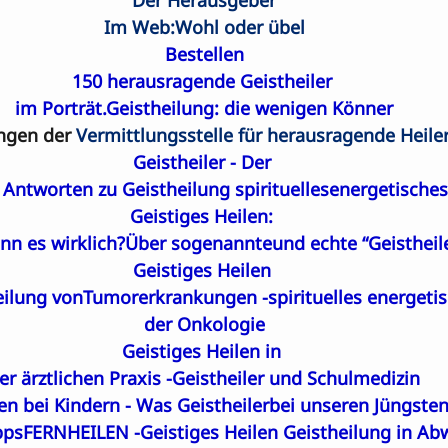
Der Herausgeber
Im Web:Wohl oder übel
Bestellen
150 herausragende Geistheiler 

im Porträt.Geistheilung: die wenigen Könner
gen der 
Vermittlungsstelle für herausragende Heiler
Geistheiler - Der 

Antworten zu Geistheilung spirituellesenergetisches
Geistiges Heilen: 

nn es wirklich?Über sogenannteund echte “Geistheil
Geistiges Heilen 

eilung vonTumorerkrankungen -spirituelles energetis
der Onkologie
Geistiges Heilen in 

er ärztlichen Praxis -Geistheiler und Schulmedizin
len bei Kindern - Was Geistheilerbei unseren Jüngste
pps
FERNHEILEN -
Geistiges Heilen Geistheilung in Ab