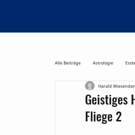
Alle Beiträge
Astrologie
Esot
Harald Wiesenda
Psi-Tage WK Geistiges Heilen ua
Geistiges 
Fliege 2