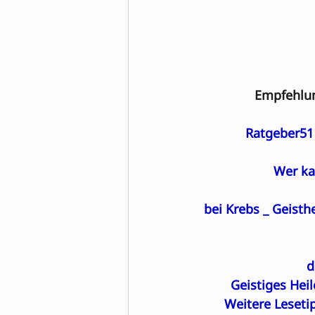
Empfehlun
Ratgeber51 
Wer ka
bei Krebs _ Geisth
d
Geistiges Hei
Weitere Leseti