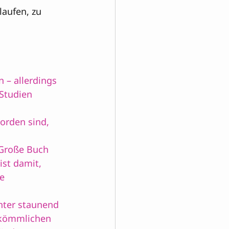
laufen, zu 
 – allerdings 
Studien 
orden sind, 
Große Buch 
ist damit, 
e 
hter staunend 
rkömmlichen 