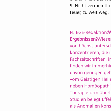
9. Nicht vermeintli
teuer, zu weit weg.

FLIEGE-Redaktion:
W
Ergebnissen?
Wiese
von höchst untersch
konzentrieren, die
Fachzeitschriften, 
finden wir immerhi
davon genügen geh
vom Geistigen Heil
neben Homöopathie 
Therapieform überha
Studien belegt Eff
als Anomalien kons