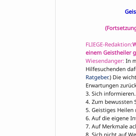
Geis
(Fortsetzun
FLIEGE-Redaktion:
W
einem Geistheiler 
Wiesendanger:
 In 
Hilfesuchenden dafü
Ratgeber
.) Die wich
Erwartungen zurück
3. Sich informieren.

4. Zum bewussten S
5. Geistiges Heilen 
6. Auf die eigene In
7. Auf Merkmale ach
8. Sich nicht auf W