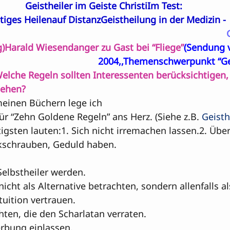
Geistheiler im Geiste Christi
Im Test: 

tiges Heilenauf Distanz
Geistheilung in der Medizin - 
g)
Harald Wiesendanger zu Gast bei “Fliege”
(Sendung v
2004,,Themenschwerpunkt “Gei
elche Regeln sollten Interessenten berücksichtigen,
gehen? 
meinen Büchern lege ich 

r “Zehn Goldene Regeln” ans Herz. (Siehe z.B. 
Geisth
tigsten lauten:1. Sich nicht irremachen lassen.
2. Übe
schrauben, Geduld haben.

elbstheiler werden.

nicht als Alternative betrachten, sondern allenfalls a
tuition vertrauen.

ten, die den Scharlatan verraten.

erbung einlassen.
