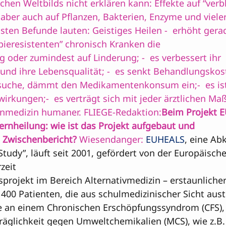
chen Weltbilds nicht erklären kann: Effekte auf “verbl
ber auch auf Pflanzen, Bakterien, Enzyme und vieler
sten Befunde lauten: Geistiges Heilen -  erhöht gerad
pieresistenten” chronisch Kranken 
die 

 oder zumindest auf Linderung; -  es verbessert ihr 
nd ihre Lebensqualität; -  es senkt Behandlungskost
esuche, dämmt den Medikamentenkonsum ein;-  es ist 
irkungen;-  es verträgt sich mit jeder ärztlichen Ma
nmedizin humaner. FLIEGE-Redaktion:
Beim Projekt 
nheilung: wie ist das Projekt aufgebaut und 

 Zwischenbericht? 
Wiesendanger: 
EUHEALS
, eine Ab
tudy”, läuft seit 2001, gefördert von der Europäische
eit 

projekt im Bereich Alternativmedizin – erstaunliche
400 Patienten, die aus schulmedizinischer Sicht aust
sie an einem Chronischen Erschöpfungssyndrom (CFS), t
äglichkeit gegen Umweltchemikalien (MCS), wie z.B.