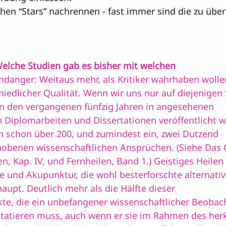
chen “Stars” nachrennen - fast immer sind die zu über
elche Studien gab es bisher mit welchen 

ndanger: 
Weitaus mehr, als Kritiker wahrhaben wollen
iedlicher Qualität. Wenn wir uns nur auf diejenigen 
 in den vergangenen fünfzig Jahren in angesehenen 
in Diplomarbeiten und Dissertationen veröffentlicht w
n schon über 200, und zumindest ein, zwei Dutzend 

obenen wissenschaftlichen Ansprüchen. (Siehe 
Das 
en
, Kap. IV, und 
Fernheilen
, Band 1.) Geistiges Heilen 
und Akupunktur, die wohl besterforschte alternativ
upt. Deutlich mehr als die Hälfte dieser 

ekte, die ein unbefangener wissenschaftlicher Beobac
tatieren muss, auch wenn er sie im Rahmen des he