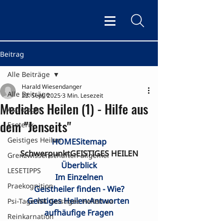
Beitrag
Alle Beiträge
Harald Wiesendanger
Alle Beiträge
22. Sept. 2025
3 Min. Lesezeit
Mediales Heilen (1) - Hilfe aus
Astrologie
dem "Jenseits"
Esoterik
Geistiges Heilen
HOME
Sitemap
SchwerpunktGEISTIGES HEILEN
Grenzwissenschaften allgemei
Überblick
LESETIPPS
Im Einzelnen
Praekognition
Geistheiler finden - Wie?
Geistiges Heilen:Antworten 
Psi-Tage WK Geistiges Heilen ua
aufhäufige Fragen
Reinkarnation