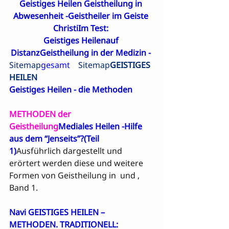
Geistiges Heilen Geistheilung in 
Abwesenheit
 -
Geistheiler im Geiste 
Christi
Im Test: 

Geistiges Heilenauf 
Distanz
Geistheilung in der Medizin - 
Sitemap
gesamt    
Sitemap
GEISTIGES 
HEILEN
Geistiges Heilen - die Methoden
METHODEN der 
Geistheilung
Mediales Heilen -
Hilfe 
aus dem “Jenseits”?
(Teil 
1)
Ausführlich dargestellt und 
erörtert werden diese und weitere 
Formen von Geistheilung in 
 und 
, 
Band 1.

Navi GEISTIGES HEILEN – 
METHODEN. TRADITIONELL:  