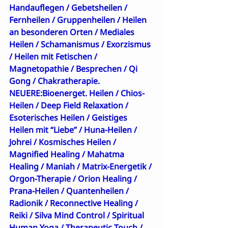
Handauflegen
 / 
Gebetsheilen
 / 
Fernheilen
 /
 Gruppenheilen
 / 
Heilen 
an besonderen Orten
 / 
Mediales 
Heilen
 / 
Schamanismus
 / 
Exorzismus
/ 
Heilen mit Fetischen
 / 
Magnetopathie
 / 
Besprechen
 / 
Qi 
Gong
 / 
Chakratherapie
. 
NEUERE:
Bioenerget. Heilen
 / 
Chios-
Heilen
 / 
Deep Field Relaxation
 / 
Esoterisches Heilen
 / 
Geistiges 
Heilen mit “Liebe”
 / 
Huna-Heilen
 / 
Johrei
 / 
Kosmisches Heilen
 / 
Magnified Healing
 / 
Mahatma 
Healing
 / 
Maniah
 / 
Matrix-Energetik
 / 
Orgon-Therapie
 / 
Orion Healing
 / 
Prana-Heilen
 / 
Quantenheilen
 / 
Radionik
 / 
Reconnective Healing
 / 
Reiki
 / 
Silva Mind Control
 / 
Spiritual 
Human Yoga
 / 
Therapeutic Touch
 / 