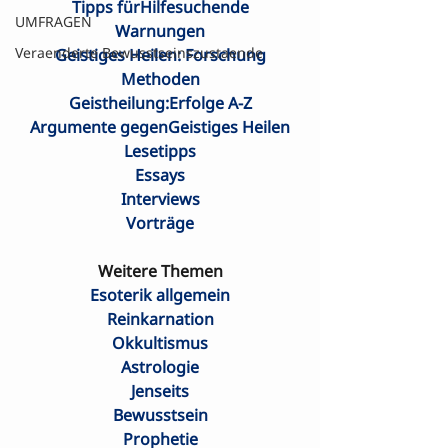
Tipps fürHilfesuchende
UMFRAGEN
Warnungen
Veraenderte Bewusstseinszustaende
Geistiges Heilen: Forschung
Methoden
Geistheilung:Erfolge A-Z
Argumente gegenGeistiges Heilen
Lesetipps
Essays
Interviews
Vorträge
Weitere Themen
Esoterik allgemein
Reinkarnation
Okkultismus
Astrologie
Jenseits
Bewusstsein
Prophetie