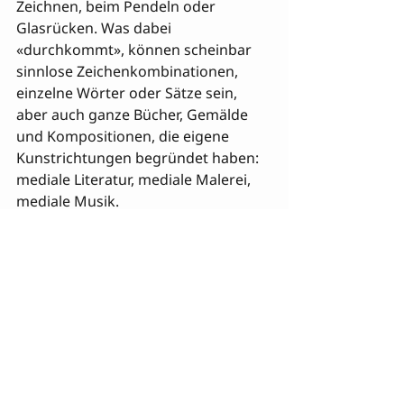
Zeichnen, beim Pendeln oder 
Glasrücken. Was dabei 
«durchkommt», können scheinbar 

sinnlose Zeichenkombinationen, 
einzelne Wörter oder Sätze sein, 
aber auch ganze Bücher, Gemälde 
und Kompositionen, die eigene 
Kunstrichtungen begründet haben: 
mediale Literatur, mediale Malerei, 
mediale Musik.

weiter zu 
Teil 2 von
zurück zur Übersicht 
Geistiges 
Heilen:die Methoden
Sitemap PSI-INFOS
 / 
GEISTIGES 
HEILEN
 / 
Gesamtüberblick Geistiges 
Heilen
 / 
Geistiges Heilen: Wer kann 
es wirklich? Das IVH-Angebot
 / 
Geistiges Heilen: Orientierungen
 / 