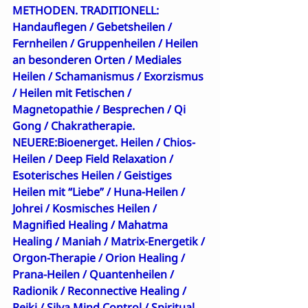
METHODEN. TRADITIONELL:  
Handauflegen
 / 
Gebetsheilen
 / 
Fernheilen
 /
 Gruppenheilen
 / 
Heilen 
an besonderen Orten
 / 
Mediales 
Heilen
 / 
Schamanismus
 / 
Exorzismus
/ 
Heilen mit Fetischen
 / 
Magnetopathie
 / 
Besprechen
 / 
Qi 
Gong
 / 
Chakratherapie
. 
NEUERE:
Bioenerget. Heilen
 / 
Chios-
Heilen
 / 
Deep Field Relaxation
 / 
Esoterisches Heilen
 / 
Geistiges 
Heilen mit “Liebe”
 / 
Huna-Heilen
 / 
Johrei
 / 
Kosmisches Heilen
 / 
Magnified Healing
 / 
Mahatma 
Healing
 / 
Maniah
 / 
Matrix-Energetik
 / 
Orgon-Therapie
 / 
Orion Healing
 / 
Prana-Heilen
 / 
Quantenheilen
 / 
Radionik
 / 
Reconnective Healing
 / 
Reiki
 / 
Silva Mind Control
 / 
Spiritual 