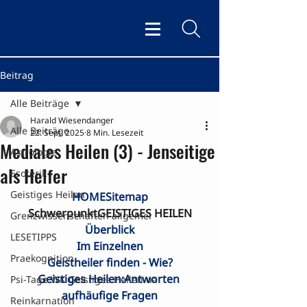
Beitrag
Alle Beiträge
Harald Wiesendanger
Alle Beiträge
22. Sept. 2025
8 Min. Lesezeit
Mediales Heilen (3) - Jenseitige
Astrologie
als Helfer
Esoterik
Geistiges Heilen
HOME
Sitemap
SchwerpunktGEISTIGES HEILEN
Grenzwissenschaften allgemei
Überblick
LESETIPPS
Im Einzelnen
Praekognition
Geistheiler finden - Wie?
Geistiges Heilen:Antworten 
Psi-Tage WK Geistiges Heilen ua
aufhäufige Fragen
Reinkarnation