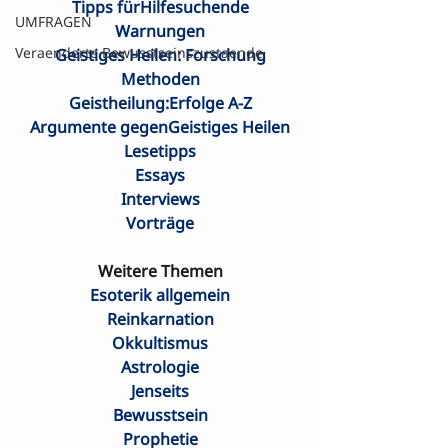
Tipps fürHilfesuchende
UMFRAGEN
Warnungen
Veraenderte Bewusstseinszustaende
Geistiges Heilen: Forschung
Methoden
Geistheilung:Erfolge A-Z
Argumente gegenGeistiges Heilen
Lesetipps
Essays
Interviews
Vorträge
Weitere Themen
Esoterik allgemein
Reinkarnation
Okkultismus
Astrologie
Jenseits
Bewusstsein
Prophetie