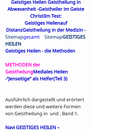
Geistiges Heilen Geistheilung in 
Abwesenheit
 -
Geistheiler im Geiste 
Christi
Im Test: 

Geistiges Heilenauf 
Distanz
Geistheilung in der Medizin - 
Sitemap
gesamt    
Sitemap
GEISTIGES 
HEILEN
Geistiges Heilen - die Methoden
METHODEN der 
Geistheilung
Mediales Heilen 
-
“Jenseitige” als Helfer
(Teil 3)
Ausführlich dargestellt und erörtert 
werden diese und weitere Formen 
von Geistheilung in 
 und 
, Band 1.

Navi GEISTIGES HEILEN – 