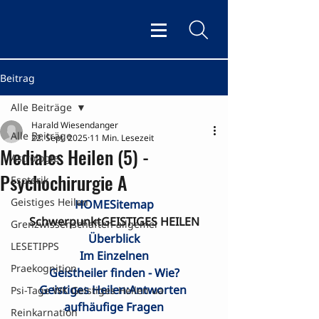
Beitrag
Alle Beiträge
Harald Wiesendanger
Alle Beiträge
22. Sept. 2025
11 Min. Lesezeit
Mediales Heilen (5) -
Astrologie
Psychochirurgie A
Esoterik
Geistiges Heilen
HOME
Sitemap
SchwerpunktGEISTIGES HEILEN
Grenzwissenschaften allgemei
Überblick
LESETIPPS
Im Einzelnen
Praekognition
Geistheiler finden - Wie?
Geistiges Heilen:Antworten 
Psi-Tage WK Geistiges Heilen ua
aufhäufige Fragen
Reinkarnation