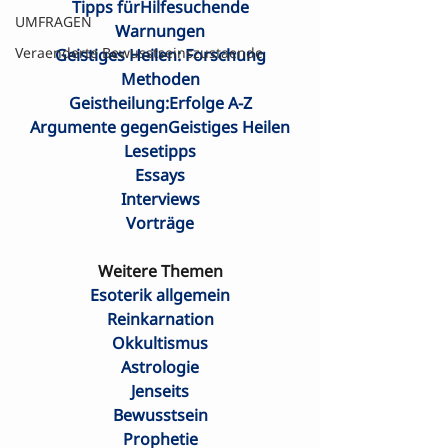
Tipps fürHilfesuchende
UMFRAGEN
Warnungen
Veraenderte Bewusstseinszustaende
Geistiges Heilen: Forschung
Methoden
Geistheilung:Erfolge A-Z
Argumente gegenGeistiges Heilen
Lesetipps
Essays
Interviews
Vorträge
Weitere Themen
Esoterik allgemein
Reinkarnation
Okkultismus
Astrologie
Jenseits
Bewusstsein
Prophetie