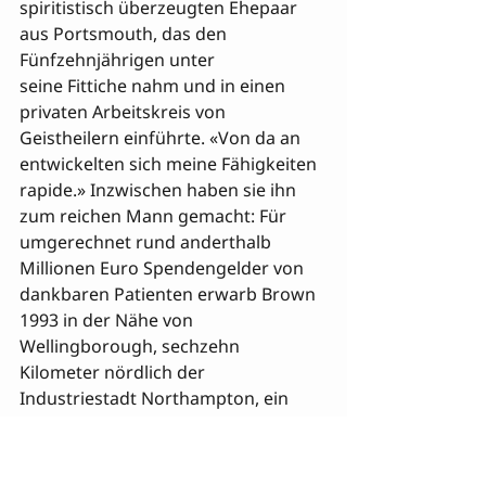
spiritistisch überzeugten Ehepaar 
aus Portsmouth, das den 
Fünfzehnjährigen unter 

seine Fittiche nahm und in einen 
privaten Arbeitskreis von 
Geistheilern einführte. «Von da an 
entwickelten sich meine Fähigkeiten 
rapide.» Inzwischen haben sie ihn 
zum reichen Mann gemacht: Für 
umgerechnet rund anderthalb 
Millionen Euro Spendengelder von 
dankbaren Patienten erwarb Brown 
1993 in der Nähe von 
Wellingborough, sechzehn 
Kilometer nördlich der 
Industriestadt Northampton, ein 
prächtiges altes Gutshaus, «Hinwick 
House», mit einem 148’000 
Quadratmeter großen Grundstück, 