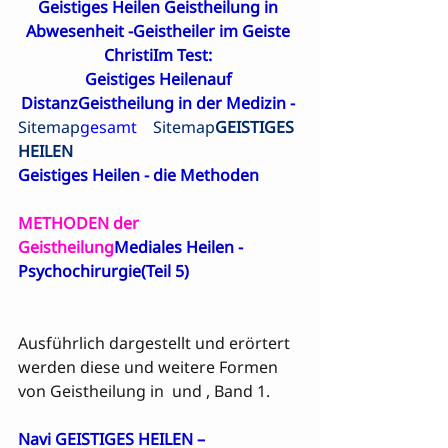
Geistiges Heilen Geistheilung in 
Abwesenheit
 -
Geistheiler im Geiste 
Christi
Im Test: 

Geistiges Heilenauf 
Distanz
Geistheilung in der Medizin - 
Sitemap
gesamt    
Sitemap
GEISTIGES 
HEILEN
Geistiges Heilen - die Methoden
METHODEN der 
Geistheilung
Mediales Heilen -
Psychochirurgie
(Teil 5)
Ausführlich dargestellt und erörtert 
werden diese und weitere Formen 
von Geistheilung in 
 und 
, Band 1.

Navi GEISTIGES HEILEN – 