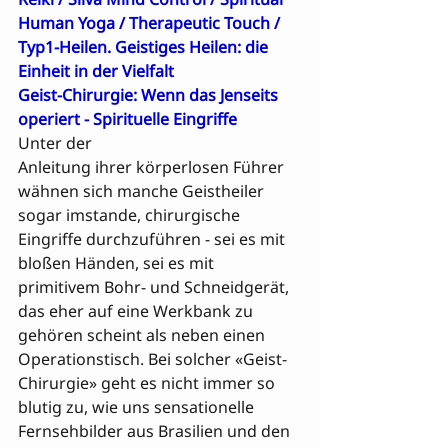
Human Yoga
 / 
Therapeutic Touch
 / 
Typ1-Heilen
. 
Geistiges Heilen: die 
Einheit in der Vielfalt
Geist-Chirurgie: Wenn das Jenseits 
operiert - Spirituelle Eingriffe
Unter der 

Anleitung ihrer körperlosen Führer 
wähnen sich manche Geistheiler 
sogar imstande, chirurgische 
Eingriffe durchzuführen - sei es mit 
bloßen Händen, sei es mit 
primitivem Bohr- und Schneidgerät, 
das eher auf eine Werkbank zu 
gehören scheint als neben einen 
Operationstisch. Bei solcher «Geist-
Chirurgie» geht es nicht immer so 
blutig zu, wie uns sensationelle 
Fernsehbilder aus Brasilien und den 