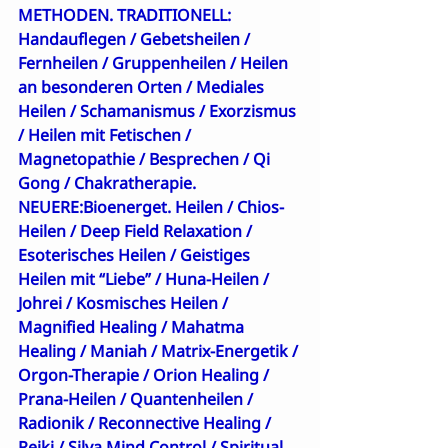
METHODEN. TRADITIONELL:  
Handauflegen
 / 
Gebetsheilen
 / 
Fernheilen
 /
 Gruppenheilen
 / 
Heilen 
an besonderen Orten
 / 
Mediales 
Heilen
 / 
Schamanismus
 / 
Exorzismus
/ 
Heilen mit Fetischen
 / 
Magnetopathie
 / 
Besprechen
 / 
Qi 
Gong
 / 
Chakratherapie
. 
NEUERE:
Bioenerget. Heilen
 / 
Chios-
Heilen
 / 
Deep Field Relaxation
 / 
Esoterisches Heilen
 / 
Geistiges 
Heilen mit “Liebe”
 / 
Huna-Heilen
 / 
Johrei
 / 
Kosmisches Heilen
 / 
Magnified Healing
 / 
Mahatma 
Healing
 / 
Maniah
 / 
Matrix-Energetik
 / 
Orgon-Therapie
 / 
Orion Healing
 / 
Prana-Heilen
 / 
Quantenheilen
 / 
Radionik
 / 
Reconnective Healing
 / 
Reiki
 / 
Silva Mind Control
 / 
Spiritual 