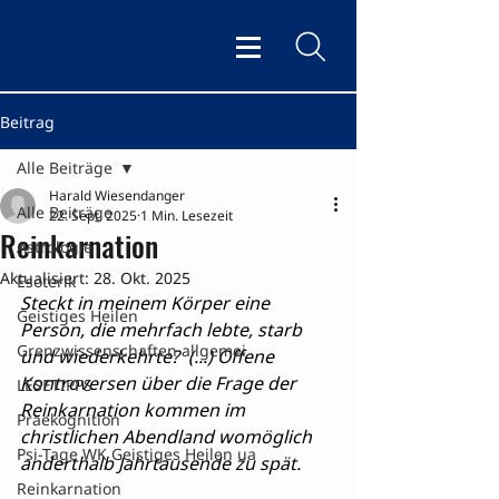
Beitrag
Alle Beiträge
Harald Wiesendanger
Alle Beiträge
22. Sept. 2025
1 Min. Lesezeit
Reinkarnation
Astrologie
Aktualisiert:
28. Okt. 2025
Esoterik
Steckt in meinem Körper eine 
Geistiges Heilen
Person, die mehrfach lebte, starb 
Grenzwissenschaften allgemei
und wiederkehrte?  (...) Offene 
Kontroversen über die Frage der 
LESETIPPS
Reinkarnation kommen im 
Praekognition
christlichen Abendland womöglich 
Psi-Tage WK Geistiges Heilen ua
anderthalb Jahrtausende zu spät.
Reinkarnation