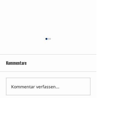
Kommentare
Die Erklaerungen
Kommentar verfassen...
Zurück in frühere 
Vorwort