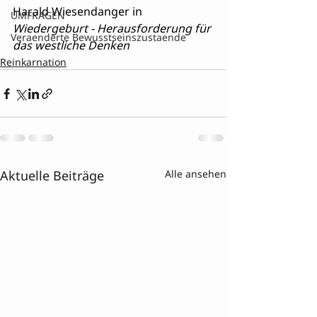
Harald Wiesendanger in 
UMFRAGEN
Wiedergeburt - Herausforderung für 
Veraenderte Bewusstseinszustaende
das westliche Denken
Reinkarnation
Aktuelle Beiträge
Alle ansehen