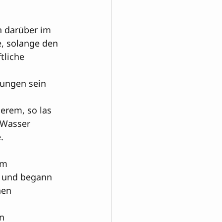
h darüber im 
e, solange den 
tliche 
lungen sein 


erem, so las 
 Wasser 


em 
n und begann 
nen 
n 