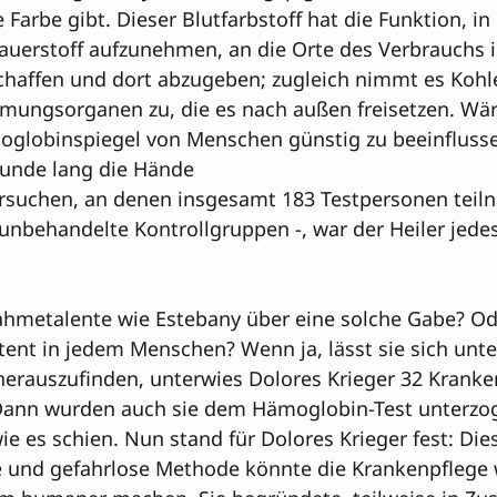
 Farbe gibt. Dieser Blutfarbstoff hat die Funktion, in
erstoff aufzunehmen, an die Orte des Verbrauchs 
haffen und dort abzugeben; zugleich nimmt es Kohle
tmungsorganen zu, die es nach außen freisetzen. Wä
globinspiegel von Menschen günstig zu beeinflusse
tunde lang die Hände 

Versuchen, an denen insgesamt 183 Testpersonen teil
unbehandelte Kontrollgruppen -, war der Heiler jede
hmetalente wie Estebany über eine solche Gabe? Ode
atent in jedem Menschen? Wenn ja, lässt sie sich unte
herauszufinden, unterwies Dolores Krieger 32 Krank
ann wurden auch sie dem Hämoglobin-Test unterzoge
wie es schien. Nun stand für Dolores Krieger fest: Die
de und gefahrlose Methode könnte die Krankenpflege 