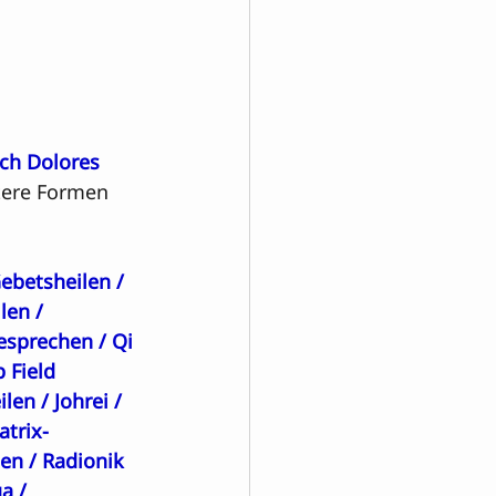
ach Dolores 
tere Formen 
ebetsheilen
 / 
len
 / 
esprechen
 / 
Qi 
 Field 
ilen
 / 
Johrei
 / 
atrix-
len
 / 
Radionik
ga
 / 