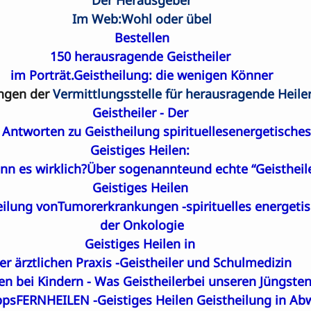
Der Herausgeber
Im Web:Wohl oder übel
Bestellen
150 herausragende Geistheiler 

im Porträt.Geistheilung: die wenigen Könner
gen der 
Vermittlungsstelle für herausragende Heiler
Geistheiler - Der 

Antworten zu Geistheilung spirituellesenergetisches
Geistiges Heilen: 

nn es wirklich?Über sogenannteund echte “Geistheil
Geistiges Heilen 

eilung vonTumorerkrankungen -spirituelles energetis
der Onkologie
Geistiges Heilen in 

er ärztlichen Praxis -Geistheiler und Schulmedizin
len bei Kindern - Was Geistheilerbei unseren Jüngste
pps
FERNHEILEN -
Geistiges Heilen Geistheilung in Ab