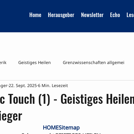
Home
Herausgeber
Newsletter
Echo
Les
erik
Geistiges Heilen
Grenzwissenschaften allgemei
nger
22. Sept. 2025
6 Min. Lesezeit
Reinkarnation
UMFRAGEN
Veraenderte Bewusstsei
c Touch (1) - Geistiges Heile
ieger
HOME
Sitemap