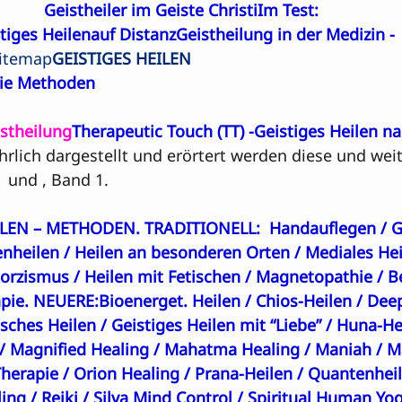
Geistheiler im Geiste Christi
Im Test: 

tiges Heilenauf Distanz
Geistheilung in der Medizin - 
itemap
GEISTIGES HEILEN
 die Methoden
stheilung
Therapeutic Touch (TT)
 -Geistiges Heilen n
hrlich dargestellt und erörtert werden diese und wei
 
 und 
, Band 1.

ILEN – METHODEN. TRADITIONELL:  
Handauflegen
 / 
G
enheilen
 / 
Heilen an besonderen Orten
 / 
Mediales Hei
orzismus
 / 
Heilen mit Fetischen
 / 
Magnetopathie
 / 
B
pie
. 
NEUERE:
Bioenerget. Heilen
 / 
Chios-Heilen
 / 
Deep
isches Heilen
 / 
Geistiges Heilen mit “Liebe”
 / 
Huna-He
/ 
Magnified Healing
 / 
Mahatma Healing
 / 
Maniah
 / 
M
herapie
 / 
Orion Healing
 / 
Prana-Heilen
 / 
Quantenhei
ling
 / 
Reiki
 / 
Silva Mind Control
 / 
Spiritual Human Yo