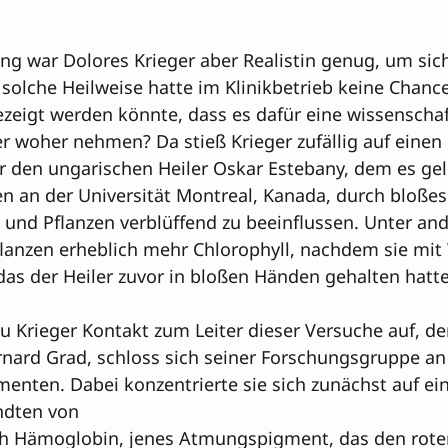
ung war Dolores Krieger aber Realistin genug, um sic
e solche Heilweise hatte im Klinikbetrieb keine Chanc
ezeigt werden könnte, dass es dafür eine wissenschaf
r woher nehmen? Da stieß Krieger zufällig auf einen 
er den ungarischen Heiler Oskar Estebany, dem es ge
en an der Universität Montreal, Kanada, durch bloßes 
und Pflanzen verblüffend zu beeinflussen. Unter and
flanzen erheblich mehr Chlorophyll, nachdem sie mit
as der Heiler zuvor in bloßen Händen gehalten hatte.
u Krieger Kontakt zum Leiter dieser Versuche auf, d
rnard Grad, schloss sich seiner Forschungsgruppe a
enten. Dabei konzentrierte sie sich zunächst auf ei
dten von 

ch Hämoglobin, jenes Atmungspigment, das den rote