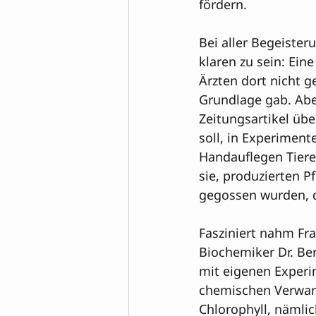
fördern.

Bei aller Begeister
klaren zu sein: Ein
Ärzten dort nicht g
Grundlage gab. Abe
Zeitungsartikel üb
soll, in Experiment
Handauflegen Tiere 
sie, produzierten P
gegossen wurden, d
Fasziniert nahm Fra
Biochemiker Dr. Be
mit eigenen Experim
chemischen Verwan
Chlorophyll, nämli