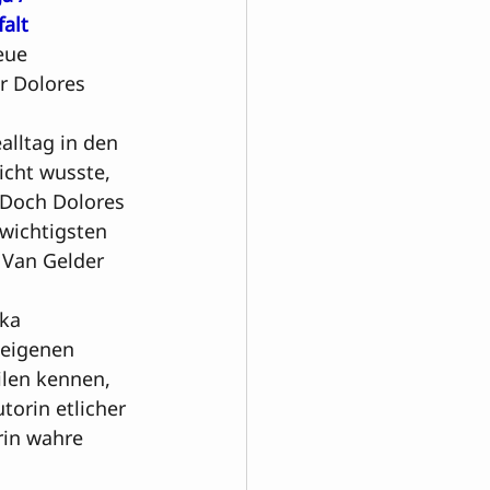
falt
eue 
 Dolores 

 
lltag in den 
icht wusste, 
 Doch Dolores 
wichtigsten 
 Van Gelder 
ka 
 eigenen 
­len kennen, 
orin etlicher 
rin wahre 