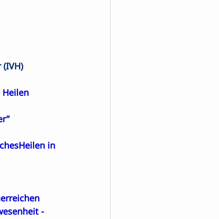
 (IVH)
 Heilen
er”
chesHeilen in 
nerreichen
wesenheit
 -