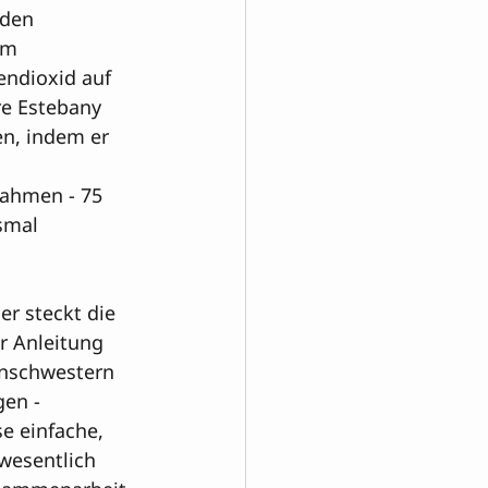
 den 
im 
ndioxid auf 
re Estebany 
n, indem er 
nahmen - 75 
smal 
r steckt die 
r Anleitung 
enschwestern 
n - 

se einfache, 
wesentlich 