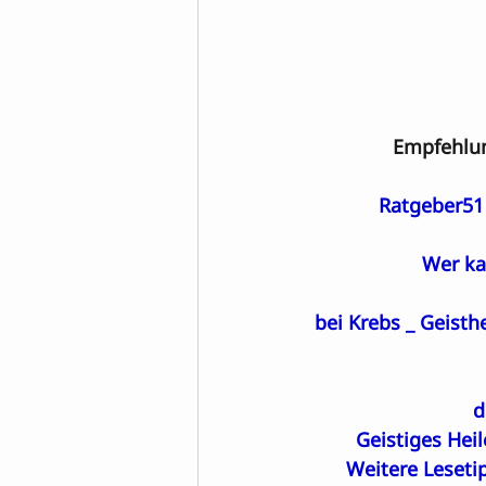
Empfehlun
Ratgeber51 
Wer ka
bei Krebs _ Geisth
d
Geistiges Hei
Weitere Leseti