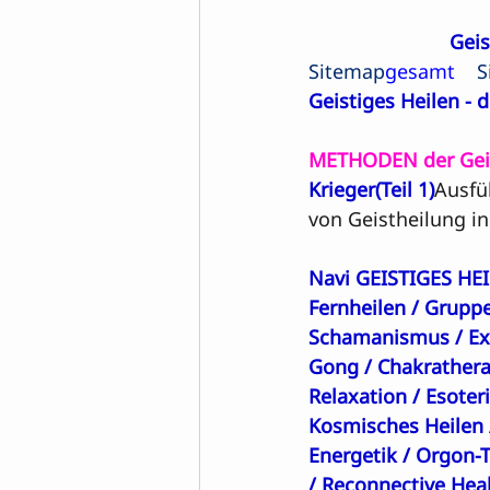
Geis
Sitemap
gesamt    
S
Geistiges Heilen -
METHODEN der Gei
Krieger
(Teil 1)
Ausfü
von Geistheilung in
Navi GEISTIGES HE
Fernheilen
 /
 Grupp
Schamanismus
 / 
Ex
Gong
 / 
Chakrathera
Relaxation
 / 
Esoter
Kosmisches Heilen
 
Energetik
 / 
Orgon-T
/ 
Reconnective Hea