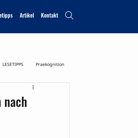
etipps
Artikel
Kontakt
LESETIPPS
Praekognition
nszustaende
n nach