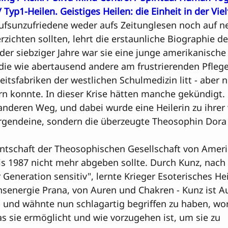
/ 
Typ1-Heilen
. 
Geistiges Heilen: die Einheit in der Viel
ufsunzufriedene weder aufs Zeitunglesen noch auf n
zichten sollten, lehrt die erstaunliche Biographie der
 der siebziger Jahre war sie eine junge amerikanische
die wie abertausend andere am frustrierenden Pflegea
tsfabriken der westlichen Schulmedizin litt - aber n
rn konnte. In dieser Krise hätten manche gekündigt.
anderen Weg, und dabei wurde eine Heilerin zu ihrer 
 irgendeine, sondern die überzeugte Theosophin Dora
entschaft der Theosophischen Gesellschaft von Ameri
 1987 nicht mehr abgeben sollte. Durch Kunz, nach
 Generation sensitiv", lernte Krieger Esoterisches Hei
senergie Prana, von Auren und Chakren - Kunz ist Aut
- und wähnte nun schlagartig begriffen zu haben, wo
s sie ermöglicht und wie vorzugehen ist, um sie zu 
