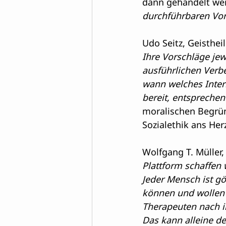
dann gehandelt wer
durchführbaren Vor
Udo Seitz, 
Geisthei
Ihre Vorschläge jew
ausführlichen Verb
wann welches Intern
bereit, entspreche
moralischen Begrü
Sozialethik ans Herz
Wolfgang T. Müller, 
Plattform schaffen 
Jeder Mensch ist gö
können und wollen n
Therapeuten nach ir
Das kann alleine der