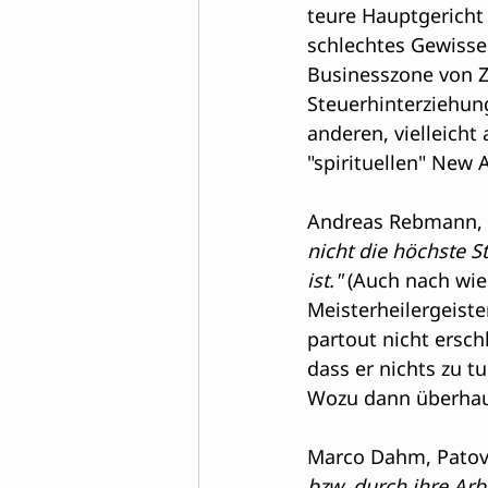
teure Hauptgericht 
schlechtes Gewisse
Businesszone von 
Steuerhinterziehun
anderen, vielleicht
"spirituellen" New 
Andreas Rebmann, E
nicht die höchste St
ist."
 (Auch nach wi
Meisterheilergeiste
partout nicht erschl
dass er nichts zu tu
Wozu dann überhaup
Marco Dahm, Patov
bzw. durch ihre Arb