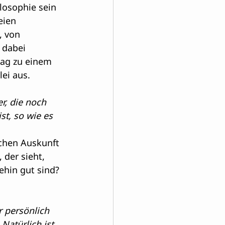
losophie sein 
eien 
 von 
 dabei 
rag zu einem 
lei aus.
er, die noch 
st, so wie es 
 
schen Auskunft 
 der sieht, 
ehin gut sind? 
r persönlich 
Natürlich ist 