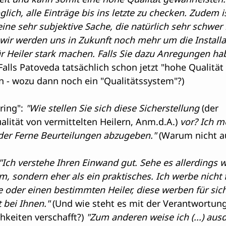
lich, alle Einträge bis ins letzte zu checken. Zudem i
ine sehr subjektive Sache, die natürlich sehr schwer
wir werden uns in Zukunft noch mehr um die Installa
r Heiler stark machen. Falls Sie dazu Anregungen ha
(Falls Patoveda tatsächlich schon jetzt "hohe Qualität 
n - wozu dann noch ein "Qualitätssystem"?)
ing": 
"Wie stellen Sie sich diese Sicherstellung
 (der 
lität von vermittelten Heilern, Anm.d.A.) 
vor? Ich me
 der Ferne Beurteilungen abzugeben."
 (Warum nicht a
 "Ich verstehe Ihren Einwand gut. Sehe es allerdings w
, sondern eher als ein praktisches. Ich werbe nicht f
oder einen bestimmten Heiler, diese werben für sich
 bei Ihnen."
 (Und wie steht es mit der Verantwortung
keiten verschafft?) 
"Zum anderen weise ich (...) ausd