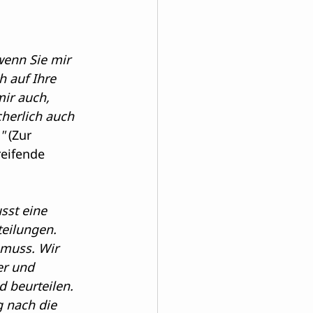
wenn Sie mir 
h auf Ihre 
ir auch, 
herlich auch 
"
 (Zur 
eifende 
sst eine 
teilungen. 
 muss. Wir 
er und 
 beurteilen. 
g nach die 