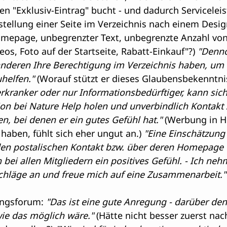
en "Exklusiv-Eintrag" bucht - und dadurch Servicelei
rstellung einer Seite im Verzeichnis nach einem Desig
omepage, unbegrenzter Text, unbegrenzte Anzahl von 
os, Foto auf der Startseite, Rabatt-Einkauf"?)
 "Denn
anderen Ihre Berechtigung im Verzeichnis haben, um 
helfen."
 (Worauf stützt er dieses Glaubensbekenntni
kranker oder nur Informationsbedürftiger, kann sich 
on bei Nature Help holen und unverbindlich Kontakt 
n, bei denen er ein gutes Gefühl hat."
 (Werbung in H
haben, fühlt sich eher ungut an.)
 "Eine Einschätzung 
den postalischen Kontakt bzw. über deren Homepage
h bei allen Mitgliedern ein positives Gefühl. - Ich ne
hläge an und freue mich auf eine Zusammenarbeit."
ungsforum: 
"Das ist eine gute Anregung - darüber de
wie das möglich wäre."
 (Hätte nicht besser zuerst na