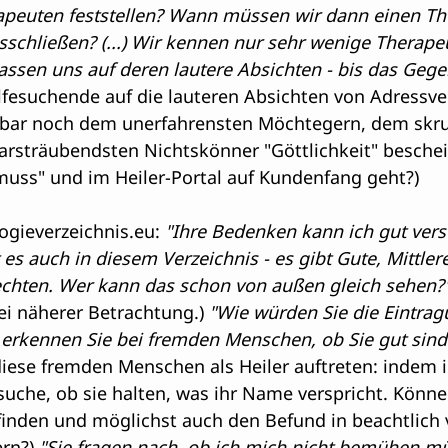
rapeuten feststellen? Wann müssen wir dann einen T
schließen? (...) Wir kennen nur sehr wenige Therape
assen uns auf deren lautere Absichten - bis das Gege
Hilfesuchende auf die lauteren Absichten von Adressv
enbar noch dem unerfahrensten Möchtegern, dem skru
arsträubendsten Nichtskönner "Göttlichkeit" beschei
 muss" und im Heiler-Portal auf Kundenfang geht?)
logieverzeichnis.eu
: 
"Ihre Bedenken kann ich gut vers
es auch in diesem Verzeichnis - es gibt Gute, Mittlere
echten. Wer kann das schon von außen gleich sehen?"
bei näherer Betrachtung.) 
"Wie würden Sie die Eintra
 erkennen Sie bei fremden Menschen, ob Sie gut sind
diese fremden Menschen als Heiler auftreten: indem i
uche, ob sie halten, was ihr Name verspricht. Können
efinden und möglichst auch den Befund in beachtlich v
rn?) 
"Sie fragen nach, ob ich mich nicht bemühen mü