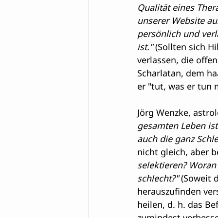
Qualität eines The
unserer Website aus
persönlich und verl
ist."
 (Sollten sich 
verlassen, die off
Scharlatan, dem ha
er "tut, was er tun
Jörg Wenzke, 
astro
gesamten Leben ist 
auch die ganz Schl
nicht gleich, aber 
selektieren? Woran
schlecht?"
 (Soweit 
herauszufinden vers
heilen, d. h. das B
zumindest verbesse