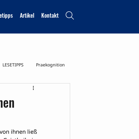
etipps
Artikel
Kontakt
LESETIPPS
Praekognition
nszustaende
hen
von ihnen ließ 