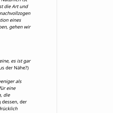
st die Art und 
 nachvollzogen 
tion eines 
ben, gehen wir 
ine, es ist gar 
us der Nähe?)
eniger als 
ür eine 
, die 
 dessen, der 
rücklich 