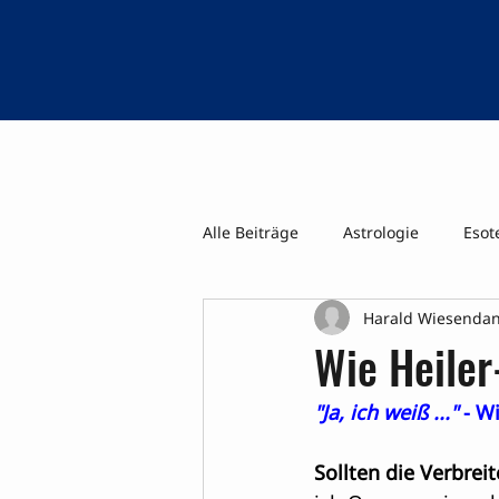
Alle Beiträge
Astrologie
Esot
Harald Wiesenda
Psi-Tage WK Geistiges Heilen ua
Wie Heile
"Ja, ich weiß ..."
 - W
Sollten die Verbreit