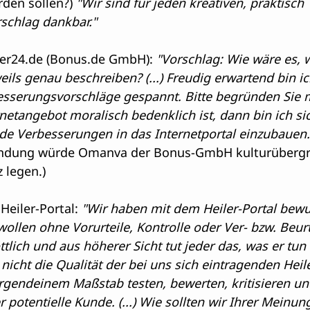
den sollen?) 
"Wir sind für jeden kreativen, praktisch 
schlag dankbar."
ler24.de
 (
Bonus.de
 GmbH): 
"Vorschlag: Wie wäre es, 
eils genau beschreiben? (...) Freudig erwartend bin ic
esserungsvorschläge gespannt. Bitte begründen Sie m
etangebot moralisch bedenklich ist, dann bin ich sic
nde Verbesserungen in das Internetportal einzubauen.
ndung würde Omanva der Bonus-GmbH kulturübergr
 legen.)
Heiler-Portal: 
"Wir haben mit dem Heiler-Portal bewu
wollen ohne Vorurteile, Kontrolle oder Ver- bzw. Beur
ttlich und aus höherer Sicht tut jeder das, was er tun
icht die Qualität der bei uns sich eintragenden Heil
gendeinem Maßstab testen, bewerten, kritisieren und
 potentielle Kunde. (...) Wie sollten wir Ihrer Meinun