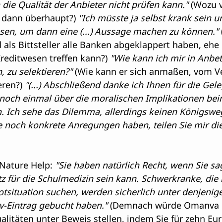
 die Qualität der Anbieter nicht prüfen kann." 
(Wozu v
 dann überhaupt?)
 "Ich müsste ja selbst krank sein u
ssen, um dann eine (...) Aussage machen zu können."
 als Bittsteller alle Banken abgeklappert haben, ehe
reditwesen treffen kann?)
 "Wie kann ich mir in Anbet
 zu selektieren?"
 (Wie kann er sich anmaßen, vom Ve
eren?) 
"(...) Abschließend danke ich Ihnen für die Gele
 noch einmal über die moralischen Implikationen bei
. Ich sehe das Dilemma, allerdings keinen Königsweg
ie noch konkrete Anregungen haben, teilen Sie mir di
Nature Help: 
"Sie haben natürlich Recht, wenn Sie sa
atz für die Schulmedizin sein kann. Schwerkranke, die 
tsituation suchen, werden sicherlich unter denjenige
v-Eintrag gebucht haben."
 (Demnach würde Omanva i
litäten unter Beweis stellen, indem Sie für zehn Eu