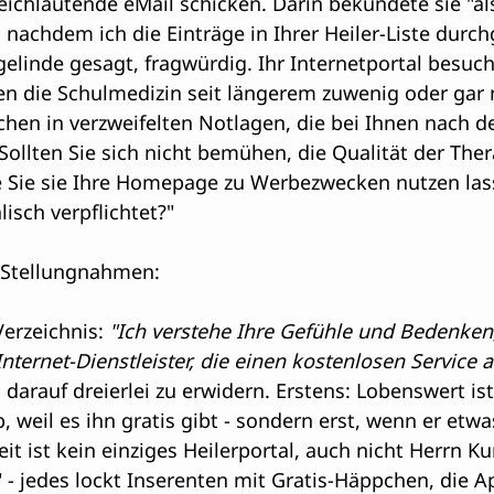
ichlautende eMail schicken. Darin bekundete sie "als
 nachdem ich die Einträge in Ihrer Heiler-Liste durc
 gelinde gesagt, fragwürdig. Ihr Internetportal besuc
n die Schulmedizin seit längerem zuwenig oder gar 
hen in verzweifelten Notlagen, die bei Ihnen nach d
Sollten Sie sich nicht bemühen, die Qualität der The
he Sie sie Ihre Homepage zu Werbezwecken nutzen la
lisch verpflichtet?"
 Stellungnahmen:
erzeichnis:
 "Ich verstehe Ihre Gefühle und Bedenken,
nternet-Dienstleister, die einen kostenlosen Service a
darauf dreierlei zu erwidern. Erstens: Lobenswert ist
, weil es ihn gratis gibt - sondern erst, wenn er etwa
it ist kein einziges Heilerportal, auch nicht Herrn Ku
 - jedes lockt Inserenten mit Gratis-Häppchen, die Ap