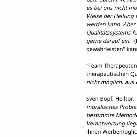
es bei uns nicht mög
Weise der Heilung e
werden kann. Aber 
Qualitätssystems fü
gerne darauf ein."
 
gewährleisten" kan
"Team Therapeutenr
therapeutischen Qua
nicht möglich, aus
Sven Bopf, Heiltor:
moralisches Problem
bestimmte Methode 
Verantwortung liegt
ihnen Werbemöglich