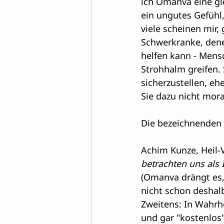
ich Omanva eine gle
ein ungutes Gefühl,
viele scheinen mir,
Schwerkranke, dene
helfen kann - Mensc
Strohhalm greifen. 
sicherzustellen, e
Sie dazu nicht mora
Die bezeichnenden
Achim Kunze, Heil-V
betrachten uns als I
(Omanva drängt es, 
nicht schon deshalb
Zweitens: In Wahrhe
und gar "kostenlos"