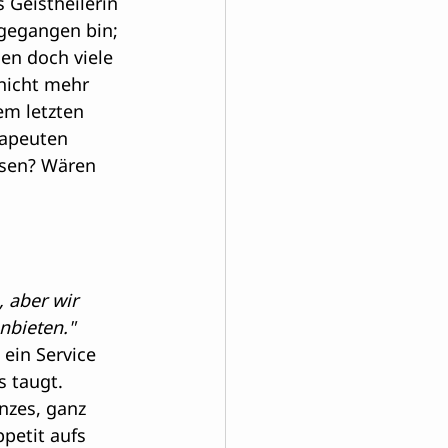
 Geistheilerin 
hgegangen bin; 
hen doch viele 
nicht mehr 
em letzten 
rapeuten 
ssen? Wären 
 aber wir 
nbieten." 
 ein Service 
s taugt. 
nzes, ganz 
petit aufs 