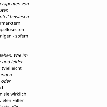
herapeuten von 
uten 
nteil bewiesen 
ermarktern 
pellosesten 
nigen - sofern 
tehen. Wie im 
 und leider 
 
(Vielleicht 
gungen 
 oder 
ch 
 sie wirklich 
ielen Fällen 
sste, die 