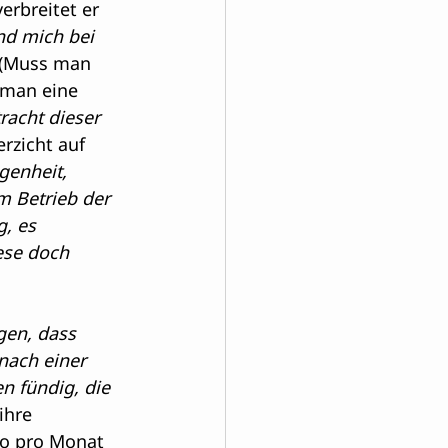
erbreitet er 
nd mich bei 
 (Muss man 
 man eine 
racht dieser 
rzicht auf 
genheit, 
m Betrieb der 
, es 
ese doch 
gen, dass 
nach einer 
n fündig, die 
hre 
ro pro Monat 