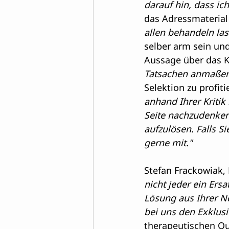
darauf hin, dass ich
das Adressmaterial
allen behandeln la
selber arm sein und
Aussage über das K
Tatsachen anmaßen,
Selektion zu profiti
anhand Ihrer Kritik
Seite nachzudenken
aufzulösen. Falls S
gerne mit."
Stefan Frackowiak, 
nicht jeder ein Ers
Lösung aus Ihrer No
bei uns den Exklusi
therapeutischen Qua