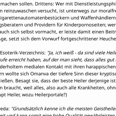
machen sollen. Drittens: Wer mit Dienstleistungsphi
n reinzuwaschen versucht, ist unterwegs zur moralfr
Zigarettenautomatenbestückern und Waffenhändlern,
gsberatern und Providern für Kinderpornoseiten; wer
 auch sich selbst vormacht, er leiste damit einen Beit
Age, setzt sich dem Vorwurf fortgeschrittener Heuche
soterik-Verzeichnis: 
"Ja, ich weiß - da sind viele Heil
ufe erreicht haben, auf der man sieht, dass alles gut i
ederholtem medialen Kontakt mit ihren harappischen
rn wollte sich Omanva der tiefere Sinn dieser krypti
ießen. Besagt sie, dass der beste Heiler derjenige ist,
n braucht, weil alles, also auch alle Krankheiten, ohn
t Heiler, wozu Heilerportale?)
eda:
 "Grundsätzlich kenne ich die meisten Geistheile
eit und kann somit eine hohe Qualität gewährleisten. 