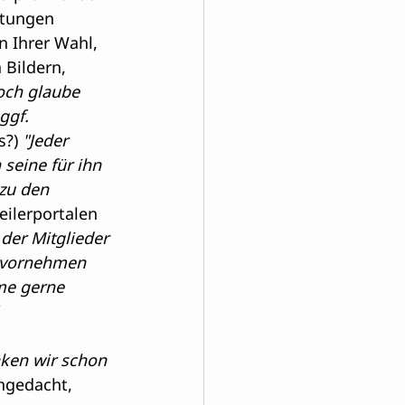
stungen 
n Ihrer Wahl, 
Bildern, 
och glaube 
ggf. 
s?)
 "Jeder 
seine für ihn 
zu den 
eilerportalen 
der Mitglieder 
 vornehmen 
hme gerne 
nken wir schon 
chgedacht, 