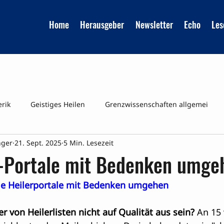
Home
Herausgeber
Newsletter
Echo
Les
erik
Geistiges Heilen
Grenzwissenschaften allgemei
nger
21. Sept. 2025
5 Min. Lesezeit
Reinkarnation
UMFRAGEN
Veraenderte Bewusstsei
r-Portale mit Bedenken umge
ie Heilerportale mit Bedenken umgehen
er von Heilerlisten nicht auf Qualität aus sein? 
An 15 