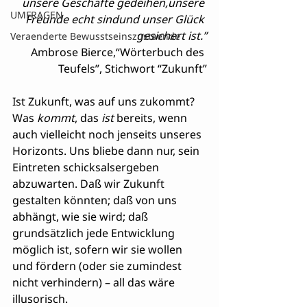
unsere Geschäfte gedeihen,unsere 
UMFRAGEN
Freunde echt sindund unser Glück 
gesichert ist.”
Veraenderte Bewusstseinszustaende
Ambrose Bierce,“Wörterbuch des 
Teufels”, Stichwort “Zukunft”
Ist Zukunft, was auf uns zukommt? 
Was 
kommt
, das 
ist
 bereits, wenn 
auch vielleicht noch jenseits unseres 
Horizonts. Uns bliebe dann nur, sein 
Eintreten schicksalsergeben 
abzuwarten. Daß wir Zukunft 
gestalten könnten; daß von uns 
abhängt, wie sie wird; daß 
grundsätzlich jede Entwicklung 
möglich ist, sofern wir sie wollen 
und fördern (oder sie zumindest 
nicht verhindern) – all das wäre 
illusorisch.