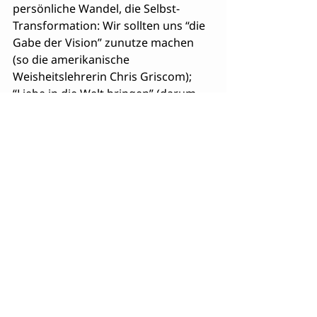
persönliche Wandel, die Selbst-
Transformation: Wir sollten uns “die 
Gabe der Vision” zunutze machen 
(so die amerikanische 
Weisheitslehrerin Chris Griscom); 
“Liebe in die Welt bringen” (darum 
geht es dem amerikanischen 
Medium Barbara Marciniak); den 
Sinn des Wandels, von Ende und 
Neubeginn erkennen (so die 
“spirituelle Psychotherapeutin” 
Pamela Sommer-Dickson); 
“Sehnsüchte entdecken und 
Wünsche wahr werden lassen” (so 
der Sensitive Harald Wessbecher); 
unsere “Mind Power” erkennen und 
nutzen (so das israelische Psi-
Multitalent Uri Geller).
Praekognition