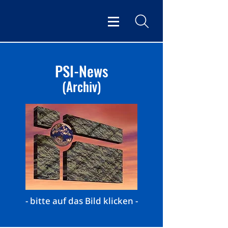
PSI-News
(Archiv)
- bitte auf das Bild klicken -